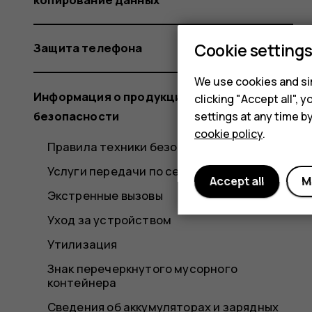
Cookie setting
Защита телефона
We use cookies and sim
Информация о продукции и технике
clicking "Accept all",
безопасности
settings at any time b
cookie policy
.
Правила техники безопасности
Услуги передачи по сети и их стоимость
Accept all
M
Экстренные вызовы
Уход за устройством
Утилизация
Знак перечеркнутого мусорного
контейнера
Сведения об аккумуляторах и зарядных