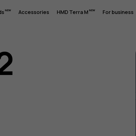
ds
Accessories
HMD Terra M
For business
2