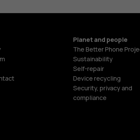
Planet and people
y
The Better Phone Proje
om
Sustainability
Self-repair
ntact
Device recycling
Smartphon
Security, privacy and
compliance
Feature ph
Phones for 