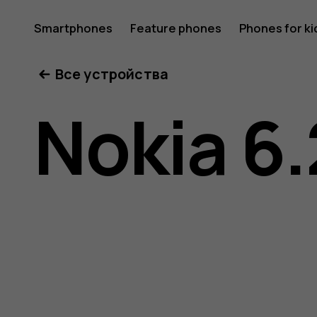
Nokia
Smartphones
Feature phones
Phones for ki
Все устройства
6.2
Nokia 6.
user
guide