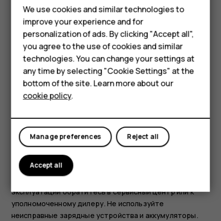
Feature phones
We use cookies and similar technologies to
глаза водой или обратитесь за медицинской помощью.
Запрещается изменять, пытаться вставлять
improve your experience and for
Phones for kids
посторонние предметы в аккумулятор, подвергать
personalization of ads. By clicking "Accept all",
Accessories
его воздействию воды или погружать в воду или
you agree to the use of cookies and similar
другие жидкости. Аккумуляторы могут взрываться при
technologies. You can change your settings at
HMD Terra M
повреждении.
any time by selecting "Cookie Settings" at the
bottom of the site. Learn more about our
For business
Аккумуляторы и зарядные устройства следует
cookie policy
.
использовать только по их прямому назначению.
Tablets
Применение не по назначению или использование
неодобренных или несовместимых аккумуляторов или
зарядных устройств может создавать угрозу
Manage preferences
Reject all
возгорания, взрыва или других опасностей. Кроме
того, это может привести к аннулированию гарантии.
Accept all
Если вам кажется, что зарядное устройство или
аккумулятор неисправны, перед продолжением их
эксплуатации обратитесь в сервисный центр или к
уполномоченному дилеру. Не используйте
неисправные зарядные устройства и аккумуляторы.