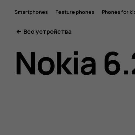
Nokia
Smartphones
Feature phones
Phones for ki
Все устройства
6.2
Nokia 6.
user
guide