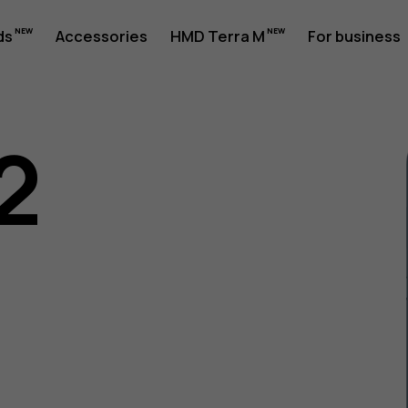
ds
Accessories
HMD Terra M
For business
2