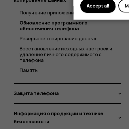
Accept all
M
Получение приложений из Google Play
Обновление программного
обеспечения телефона
Резервное копирование данных
Восстановление исходных настроек и
удаление личного содержимого с
телефона
Память
Защита телефона
Информация о продукции и технике
безопасности