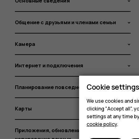
Основные сведения
Общение с друзьями и членами семьи
Камера
Интернет и подключения
Cookie setting
Планирование повседневных задач
We use cookies and sim
Карты
clicking "Accept all",
settings at any time b
cookie policy
.
Приложения, обновления и резервное
копирование данных