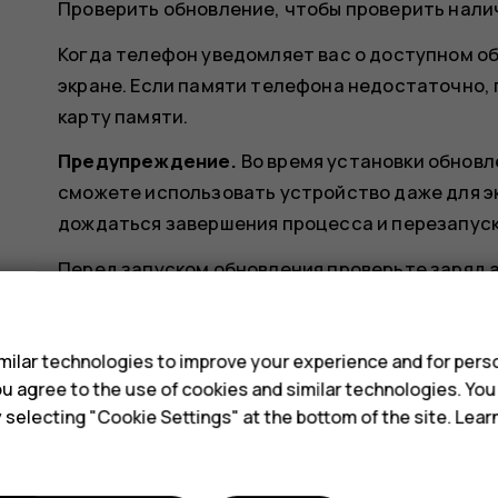
Проверить обновление
, чтобы проверить нал
Когда телефон уведомляет вас о доступном о
экране. Если памяти телефона недостаточно,
карту памяти.
Предупреждение.
Во время установки обновл
сможете использовать устройство даже для э
дождаться завершения процесса и перезапуск
Перед запуском обновления проверьте заряд 
подключите зарядное устройство. Лучше испол
s
данных, так как возможен значительный расхо
ilar technologies to improve your experience and for perso
 you agree to the use of cookies and similar technologies. Yo
y selecting "Cookie Settings" at the bottom of the site. Lea