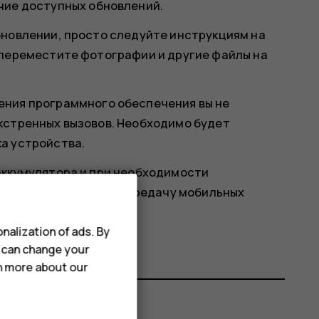
ичие доступных обновлений.
бновлении, просто следуйте инструкциям на
 переместите фотографии и другие файлы на
ения программного обеспечения вы не
кстренных вызовов. Необходимо будет
а устройства.
аккумулятора и при необходимости
ьзовать Wi-Fi, а не передачу мобильных
д трафика.
nalization of ads. By
u can change your
rn more about our