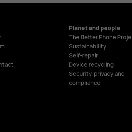
Planet and people
y
The Better Phone Proje
om
Sustainability
Self-repair
ntact
Device recycling
Smartphon
Security, privacy and
compliance
Feature ph
Phones for 