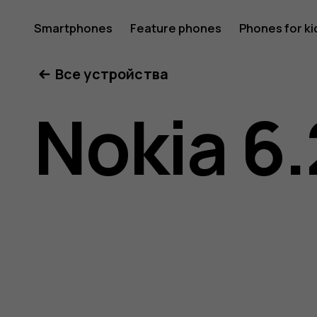
Nokia
Smartphones
Feature phones
Phones for ki
Все устройства
6.2
Nokia 6.
user
guide