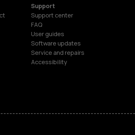
Support
ct
Support center
FAQ
User guides
Software updates
es
Service and repairs
Accessibility
ones
kids
s