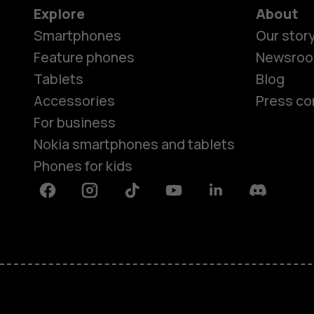
Explore
About
Smartphones
Our stor
Feature phones
Newsro
Tablets
Blog
Accessories
Press co
For business
Nokia smartphones and tablets
Phones for kids
Facebook
Instagram
Tiktok
Youtube
Linkedin
Discord
About