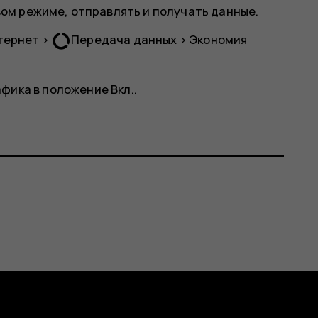
м режиме, отправлять и получать данные.
data_usage
тернет
>
Передача данных
>
Экономия
афика
в положение
Вкл.
.