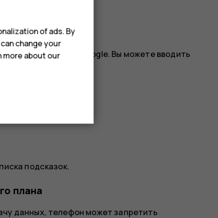
nalization of ads. By
u can change your
ью функции поиска Google. Вы можете вводить
rn more about our
писка подсказок.
го плана
ачу данных, телефон может запретить