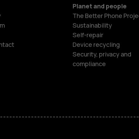
Planet and people
y
The Better Phone Proje
om
Sustainability
Self-repair
ntact
Device recycling
Smartphon
Security, privacy and
compliance
Feature ph
Phones for 
Accessorie