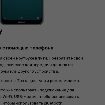
у
у с помощью телефона
а своем ноутбуке в пути. Превратите свой
 подключение для передачи данных по
бука или другого устройства.
тернет
>
Точка доступа и режим модема
.
 чтобы использовать подключение для
 Wi-Fi,
USB-модем
, чтобы использовать
м
, чтобы использовать Bluetooth.