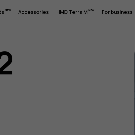
ds
Accessories
HMD Terra M
For business
2