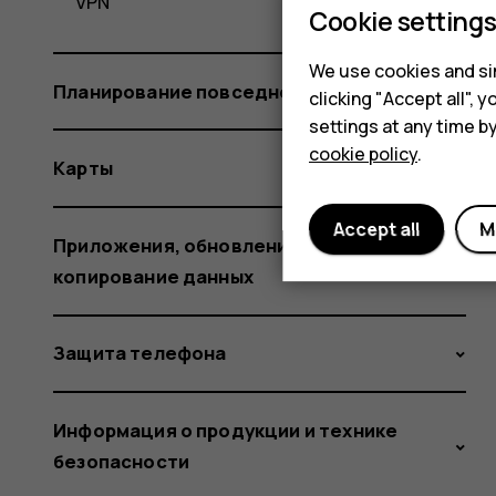
VPN
Cookie setting
We use cookies and sim
Планирование повседневных задач
clicking "Accept all",
settings at any time b
cookie policy
.
Карты
Accept all
M
Приложения, обновления и резервное
копирование данных
Защита телефона
Информация о продукции и технике
безопасности