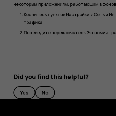
некоторым приложениям, работающим в фоново
Коснитесь пунктов
Настройки
>
Сеть и Ин
трафика
.
Переведите переключатель
Экономия тр
Did you find this helpful?
Yes
No