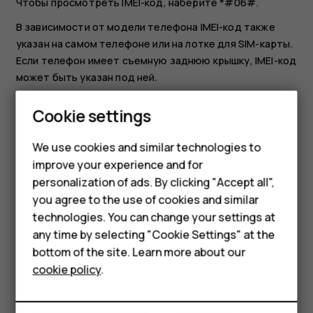
Чтобы просмотреть IMEI-код, наберите
*#06#
.
В зависимости от модели телефона IMEI-код также
указан на самом телефоне или на лотке для SIM-карты.
Если телефон имеет съемную заднюю крышку, IMEI-код
может быть указан под ней.
Кроме того, IMEI-код приведен на оригинальной
Smartphones
Cookie settings
упаковке.
Feature phones
We use cookies and similar technologies to
Поиск или блокировка телефона
improve your experience and for
Phones for kids
В случае утери телефона вы, возможно, сможете
personalization of ads. By clicking "Accept all",
удаленно найти, заблокировать его или удалить с него
Accessories
you agree to the use of cookies and similar
все данные, если вошли в учетную запись Google.
technologies. You can change your settings at
Функция поиска устройства по умолчанию включена на
HMD Terra M
any time by selecting "Cookie Settings" at the
телефонах, связанных с учетной записью Google.
bottom of the site. Learn more about our
For business
Для использования этой функции должны
cookie policy
.
соблюдаться следующие условия:
Tablets
Телефон включен