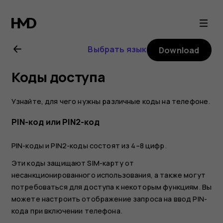
Nokia
6.2
Выбрать язык
Download
user
Коды доступа
guide
Узнайте, для чего нужны различные коды на телефоне.
PIN-код или PIN2-код
PIN-коды и PIN2-коды состоят из 4–8 цифр.
Эти коды защищают SIM-карту от
несанкционированного использования, а также могут
потребоваться для доступа к некоторым функциям. Вы
можете настроить отображение запроса на ввод PIN-
кода при включении телефона.