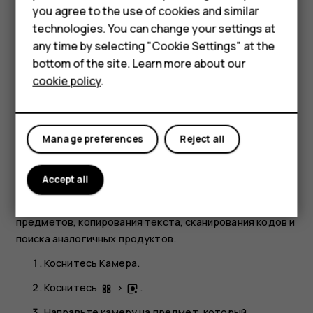
в необходимое место.
Accessories
you agree to the use of cookies and similar
technologies. You can change your settings at
HMD Terra M
Съемка панорам
any time by selecting "Cookie Settings" at the
bottom of the site. Learn more about our
For business
Коснитесь
Камера
.
cookie policy
.
Коснитесь
>
Панорама
.
Tablets
Коснитесь значка
и следуйте инструкциям на
panorama_fish_eye
экране телефона.
Manage preferences
Reject all
Использование объектива Google
Accept all
Объектив Google позволяет использовать
видоискатель камеры, например, для идентификации
предметов, копирования текста, сканирования кодов и
поиска аналогичных продуктов.
Коснитесь
Камера
.
Коснитесь
>
.
Направьте камеру на предмет, который