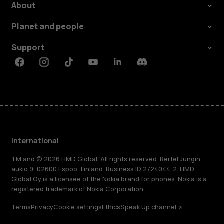
About
Planet and people
Support
Facebook
Instagram
Tiktok
Youtube
Linkedin
Discord
International
TM and © 2026 HMD Global. All rights reserved. Bertel Jungin
aukio 9, 02600 Espoo, Finland. Business ID 2724044-2. HMD
Global Oy is a licensee of the Nokia brand for phones. Nokia is a
registered trademark of Nokia Corporation.
Terms
Privacy
Cookie settings
Ethics
Speak Up channel
About