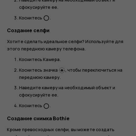
сфокусируйте ее.
Коснитесь
.
panorama_fish_eye
Создание селфи
Хотите сделать идеальное селфи? Используйте для
этого переднюю камеру телефона.
Коснитесь
Камера
.
Коснитесь значка
, чтобы переключиться на
переднюю камеру.
Наведите камеру на необходимый объект и
сфокусируйте ее.
Коснитесь
.
panorama_fish_eye
Создание снимка Bothie
Кроме превосходных селфи, вы можете создать