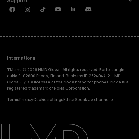
Support
Facebook
Instagram
Tiktok
Youtube
Linkedin
Discord
International
TM and © 2026 HMD Global. All rights reserved. Bertel Jungin
aukio 9, 02600 Espoo, Finland. Business ID 2724044-2. HMD
Global Oy is a licensee of the Nokia brand for phones. Nokia is a
registered trademark of Nokia Corporation.
Terms
Privacy
Cookie settings
Ethics
Speak Up channel
About
Blog
Repair, reuse, recycle
Sustainability