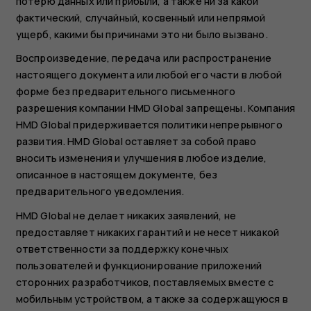
потерю данных или прибыли, а также ни за какой
фактический, случайный, косвенный или непрямой
ущерб, какими бы причинами это ни было вызвано.
Воспроизведение, передача или распространение
настоящего документа или любой его части в любой
форме без предварительного письменного
разрешения компании HMD Global запрещены. Компания
HMD Global придерживается политики непрерывного
развития. HMD Global оставляет за собой право
вносить изменения и улучшения в любое изделие,
описанное в настоящем документе, без
предварительного уведомления.
HMD Global не делает никаких заявлений, не
предоставляет никаких гарантий и не несет никакой
ответственности за поддержку конечных
пользователей и функционирование приложений
сторонних разработчиков, поставляемых вместе с
мобильным устройством, а также за содержащуюся в