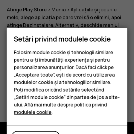
telefonul
Atinge
Play Store
>
Meniu
>
Aplicațiile și jocurile
meu?
mele
, alege aplicația pe care vrei să o elimini, apoi
atinge
Dezinstalare
. Alternativ, deschide meniul
aplicațiilor, apasă și menține apăsat pe aplicația pe
Setări privind modulele cookie
care vrei să o dezinstalezi, apoi selectează
Informații aplicație
>
Dezinstalare
.
Folosim module cookie și tehnologii similare
pentru a-ți îmbunătăți experiența și pentru
personalizarea anunțurilor. Dacă faci click pe
„Acceptare toate”, ești de acord cu utilizarea
Smartphone-uri
modulelor cookie și a tehnologiilor similare.
Considerați utile aceste informații?
Telefoane clasice
Poți modifica oricând setările selectând
„Setări module cookie” din partea de jos a site-
Accesorii
Da
Nu
ului. Află mai multe despre politica privind
modulele cookie
.
Tablete