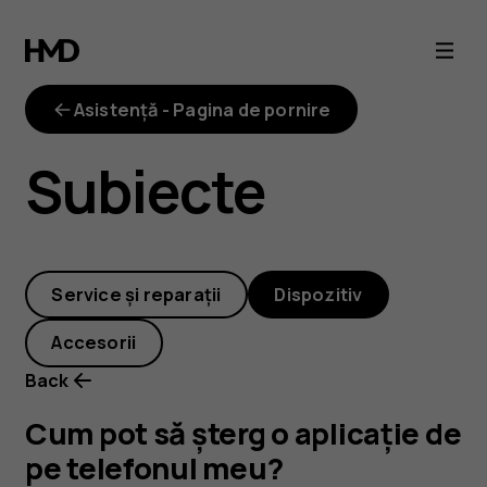
Cum
pot
Asistență - Pagina de pornire
să
Subiecte
șterg
o
Service și reparații
Dispozitiv
aplicație
Accesorii
de
Back
pe
Cum pot să șterg o aplicație de
pe telefonul meu?