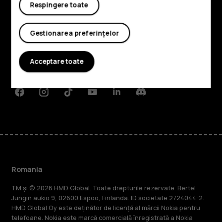
Respingere toate
Explorează
Gestionarea preferințelor
Despre
Planet and people
Acceptare toate
Asistență
Facebook
Instagram
Tiktok
Youtube
Linkedin
Discord
Romania
TM și © 2026 HMD Global. Toate drepturile rezervate. Bertel
Jungin aukio 9, 02600 Espoo, Finlanda. ID societate 2724044-2.
HMD Global Oy este deținător de licență al mărcii Nokia pentru
telefoane. Nokia este marcă comercială înregistrată a Nokia