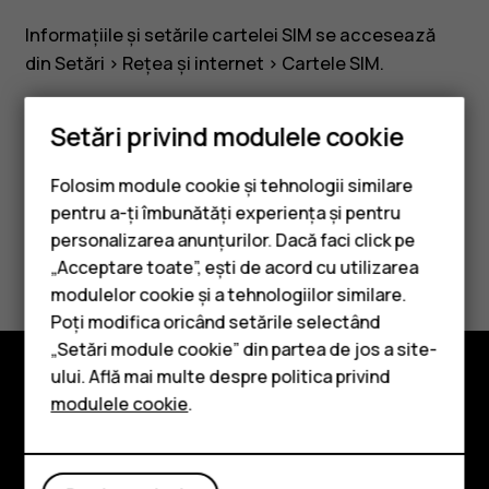
Informațiile și setările cartelei SIM se accesează
din
Setări
>
Rețea și internet
>
Cartele SIM
.
Setări privind modulele cookie
Folosim module cookie și tehnologii similare
Considerați utile aceste informații?
pentru a-ți îmbunătăți experiența și pentru
personalizarea anunțurilor. Dacă faci click pe
Da
Nu
„Acceptare toate”, ești de acord cu utilizarea
Smartphone-uri
modulelor cookie și a tehnologiilor similare.
Telefoane clasice
Poți modifica oricând setările selectând
„Setări module cookie” din partea de jos a site-
Accesorii
ului. Află mai multe despre politica privind
modulele cookie
.
Tablete
Explorează
Despre