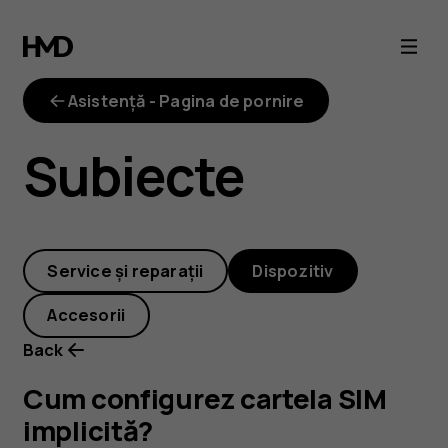
Cum
configurez
Asistență - Pagina de pornire
cartela
Subiecte
SIM
implicită?
Service și reparații
Dispozitiv
Accesorii
Back
Cum configurez cartela SIM
implicită?