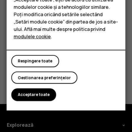
Smartphone-uri
Utilizatorilor li se reamintește că toate corecțiile de
modulelor cookie și a tehnologiilor similare.
Telefoane clasice
mentenanță și securitate trebuie acceptate cât
Poți modifica oricând setările selectând
mai repede, pentru asigurarea unei experiențe
„Setări module cookie” din partea de jos a site-
Accesorii
Android fără probleme.
ului. Află mai multe despre politica privind
modulele cookie
.
Tablete
Respingere toate
Considerați utile aceste informații?
Gestionarea preferințelor
Da
Nu
Acceptare toate
Explorează