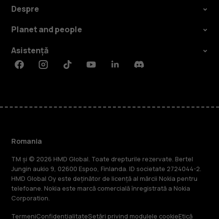
Despre
Planet and people
Asistență
Facebook
Instagram
Tiktok
Youtube
Linkedin
Discord
Romania
TM și © 2026 HMD Global. Toate drepturile rezervate. Bertel
Jungin aukio 9, 02600 Espoo, Finlanda. ID societate 2724044-2.
HMD Global Oy este deținător de licență al mărcii Nokia pentru
telefoane. Nokia este marcă comercială înregistrată a Nokia
Corporation.
Termeni
Confidențialitate
Setări privind modulele cookie
Etică