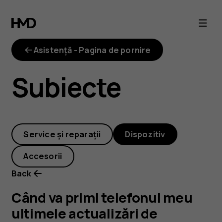
Când
va
Asistență - Pagina de pornire
primi
Subiecte
telefonul
meu
Service și reparații
Dispozitiv
ultimele
Accesorii
actualizări
Back
de
Când va primi telefonul meu
ultimele actualizări de