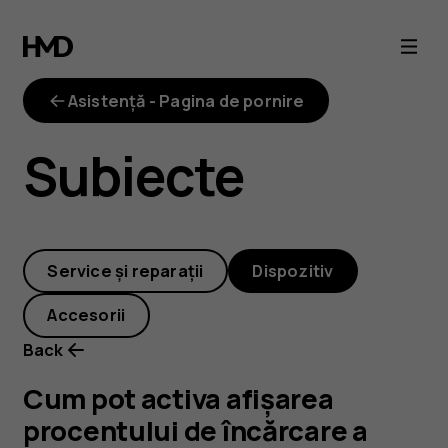
Cum
pot
Asistență - Pagina de pornire
activa
Subiecte
afișarea
procentului
Service și reparații
Dispozitiv
de
Accesorii
încărcare
Back
a
Cum pot activa afișarea
procentului de încărcare a