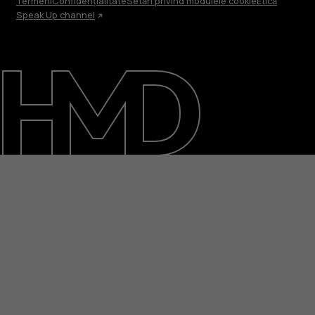
Termeni
Confidențialitate
Setări privind modulele cookie
Etică
Speak Up channel
Despre
Repară, reutilizează, reciclează