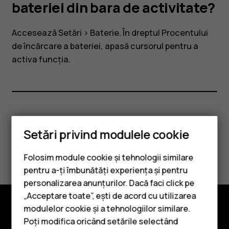
bateriei
bateriei din bara de activitate?
din
Accesează
Setări
>
Baterie
. În dreptul Procentului
de încărcare a bateriei, apasă cursorul pentru a
bara
activa funcția.
de
activitate?
Considerați utile aceste informații?
Setări privind modulele cookie
Da
Nu
Folosim module cookie și tehnologii similare
pentru a-ți îmbunătăți experiența și pentru
personalizarea anunțurilor. Dacă faci click pe
„Acceptare toate”, ești de acord cu utilizarea
Smartphone-uri
modulelor cookie și a tehnologiilor similare.
Telefoane clasice
Explorează
Poți modifica oricând setările selectând