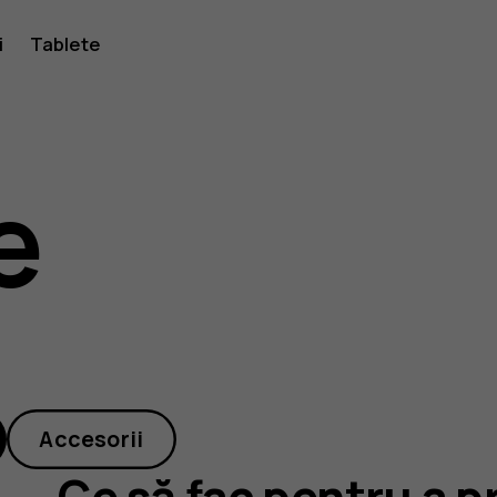
i
Tablete
e
Accesorii
Ce să fac pentru a 