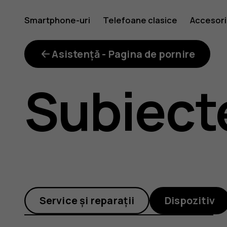
Ce
Smartphone-uri
Telefoane clasice
Accesori
să
Asistență - Pagina de pornire
Subiect
fac
pentru
Service și reparații
Dispozitiv