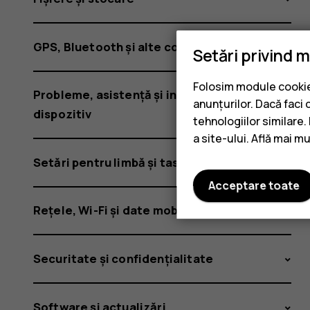
GPS, Bluetooth și alte conexiuni
Setări privind 
Folosim module cookie 
Probleme, asistență și informații despre
anunțurilor. Dacă faci 
dispozitiv
tehnologiilor similare
a site-ului. Află mai m
Setări pentru limbă și tastatură
Acceptare toate
Rețele, Wi-Fi și date mobile
Securitate și confidențialitate
Software și actualizări