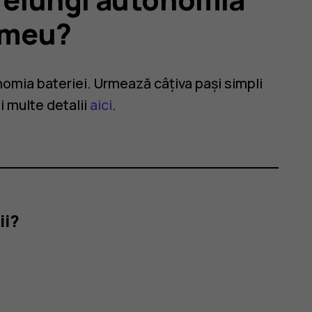
i meu?
nomia bateriei. Urmează câțiva pași simpli
i multe detalii
aici
.
ii?