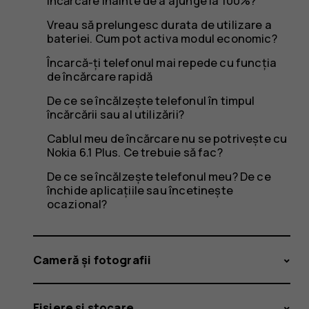
telefonul
încărcare înainte de a ajunge la 100%?
Vreau să prelungesc durata de utilizare a
bateriei. Cum pot activa modul economic?
meu?
Încarcă-ți telefonul mai repede cu funcția
de încărcare rapidă
De ce se încălzește telefonul în timpul
încărcării sau al utilizării?
Cablul meu de încărcare nu se potrivește cu
Nokia 6.1 Plus. Ce trebuie să fac?
De ce se încălzește telefonul meu? De ce
închide aplicațiile sau încetinește
ocazional?
Cameră și fotografii
Fișiere și stocare