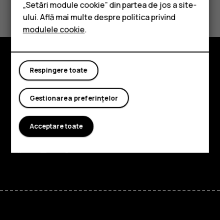
Da
Nu
„Setări module cookie” din partea de jos a site-
Accesorii
ului. Află mai multe despre politica privind
modulele cookie
.
Tablete
Respingere toate
Explorează
Despre
Gestionarea preferințelor
Planet and people
Acceptare toate
Asistență
Facebook
Instagram
Tiktok
Youtube
Linkedin
Discord