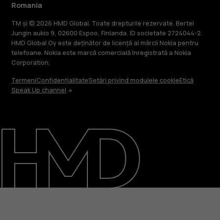
Romania
TM și © 2026 HMD Global. Toate drepturile rezervate. Bertel
Jungin aukio 9, 02600 Espoo, Finlanda. ID societate 2724044-2.
HMD Global Oy este deținător de licență al mărcii Nokia pentru
telefoane. Nokia este marcă comercială înregistrată a Nokia
Corporation.
Termeni
Confidențialitate
Setări privind modulele cookie
Etică
Speak Up channel
Despre
Repară, reutilizează, reciclează