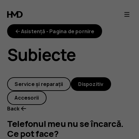
Telefonul
meu
Asistență - Pagina de pornire
nu
Subiecte
se
încarcă.
Service și reparații
Dispozitiv
Ce
Accesorii
pot
Back
face?
Telefonul meu nu se încarcă.
Ce pot face?