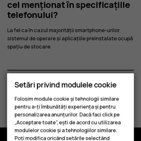
mic
cel menționat în specificațiile
telefonului?
decât
La fel ca în cazul majorității smartphone-urilor,
cel
sistemul de operare și aplicațiile preinstalate ocupă
spațiu de stocare.
menționat
în
Setări privind modulele cookie
specificațiile
Considerați utile aceste informații?
Folosim module cookie și tehnologii similare
telefonului?
Da
Nu
pentru a-ți îmbunătăți experiența și pentru
personalizarea anunțurilor. Dacă faci click pe
„Acceptare toate”, ești de acord cu utilizarea
Smartphone-uri
modulelor cookie și a tehnologiilor similare.
Telefoane clasice
Poți modifica oricând setările selectând