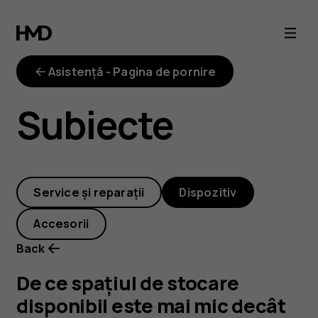
De
ce
Asistență - Pagina de pornire
spațiul
Subiecte
de
stocare
Service și reparații
Dispozitiv
disponibil
Accesorii
este
Back
mai
De ce spațiul de stocare
disponibil este mai mic decât