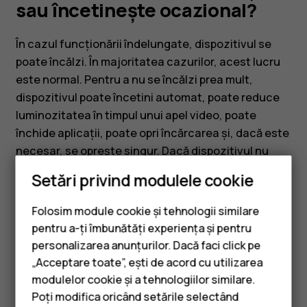
închide
sau încetinește ocazional?
aplicațiile
În cazul funcționării îndelungate, dispozitivul se
poate încălzi. În majoritatea cazurilor, acest lucru
sau
este normal. Pentru a nu se încălzi prea mult,
dispozitivul poate încetini automat, poate reduce
încetinește
luminozitatea în timpul unui apel video, poate
închide aplicații, poate opri încărcarea și, dacă este
ocazional?
necesar, se oprește singur. Dacă dispozitivul nu
funcționează corect, duceți-l la cel mai apropiat
Setări privind modulele cookie
centru de service autorizat.
Folosim module cookie și tehnologii similare
pentru a-ți îmbunătăți experiența și pentru
personalizarea anunțurilor. Dacă faci click pe
„Acceptare toate”, ești de acord cu utilizarea
Smartphone-uri
modulelor cookie și a tehnologiilor similare.
Considerați utile aceste informații?
Telefoane clasice
Poți modifica oricând setările selectând