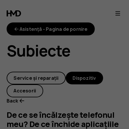
De
ce
Asistență - Pagina de pornire
se
Subiecte
încălzește
telefonul
Service și reparații
Dispozitiv
meu?
Accesorii
De
Back
ce
De ce se încălzește telefonul
meu? De ce închide aplicațiile