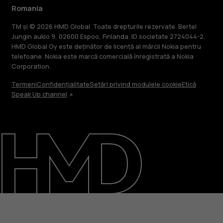
Romania
TM și © 2026 HMD Global. Toate drepturile rezervate. Bertel
Jungin aukio 9, 02600 Espoo, Finlanda. ID societate 2724044-2.
HMD Global Oy este deținător de licență al mărcii Nokia pentru
telefoane. Nokia este marcă comercială înregistrată a Nokia
Corporation.
Termeni
Confidențialitate
Setări privind modulele cookie
Etică
Speak Up channel
Despre
Repară, reutilizează, reciclează