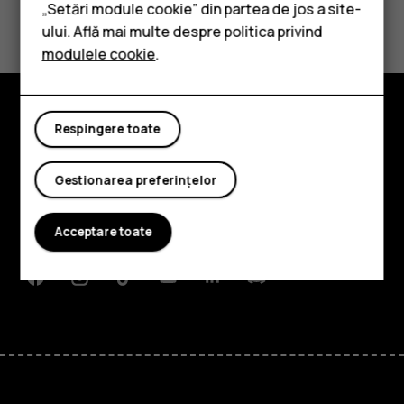
„Setări module cookie” din partea de jos a site-
Da
Nu
Accesorii
ului. Află mai multe despre politica privind
modulele cookie
.
Tablete
Respingere toate
Explorează
Despre
Gestionarea preferințelor
Planet and people
Acceptare toate
Asistență
Facebook
Instagram
Tiktok
Youtube
Linkedin
Discord