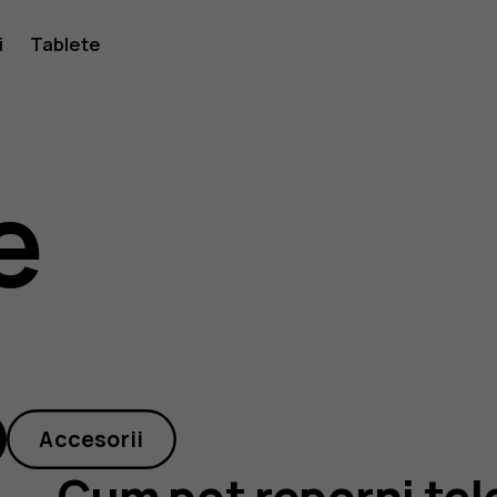
i
Tablete
e
?
Accesorii
Cum pot reporni tel