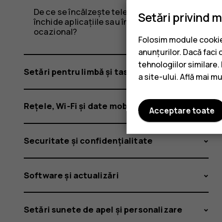
De ce se încălzește telefonul meu? De ce
Setări privind 
închide aplicațiile sau încetinește
ocazional?
Folosim module cookie 
anunțurilor. Dacă faci 
tehnologiilor similare
Setări pentru limbă și tastatură
a site-ului. Află mai m
Rețele, Wi-Fi și date mobile
Acceptare toate
Securitate și confidențialitate
Software și actualizări
Setări sunete de apel și personalizare