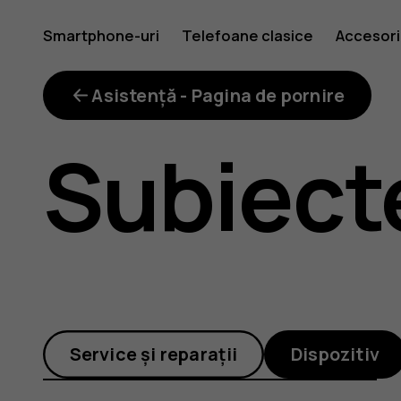
Cum
Smartphone-uri
Telefoane clasice
Accesori
pot
Asistență - Pagina de pornire
Subiect
reporni
telefonul
Service și reparații
Dispozitiv