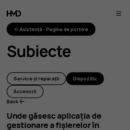
Unde
găsesc
Asistență - Pagina de pornire
aplicația
Subiecte
de
gestionare
Service și reparații
Dispozitiv
a
Accesorii
fișierelor
Back
în
Unde găsesc aplicația de
gestionare a fișierelor în