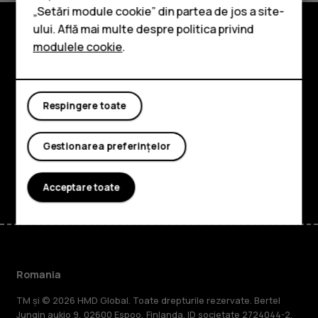
„Setări module cookie” din partea de jos a site-
Accesorii
ului. Află mai multe despre politica privind
modulele cookie
.
Tablete
Explorează
Despre
Respingere toate
Planet and people
Asistență
Gestionarea preferințelor
Facebook
Instagram
Tiktok
Youtube
Linkedin
Discord
Acceptare toate
Romania
TM și © 2026 HMD Global. Toate drepturile rezervate. Bertel
Jungin aukio 9, 02600 Espoo, Finlanda. ID societate 2724044-2.