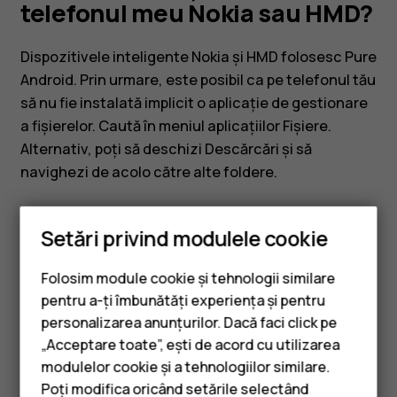
telefonul
telefonul meu Nokia sau HMD?
meu
Dispozitivele inteligente Nokia și HMD folosesc Pure
Android. Prin urmare, este posibil ca pe telefonul tău
Nokia
să nu fie instalată implicit o aplicație de gestionare
a fișierelor. Caută în meniul aplicațiilor
Fișiere
.
sau
Alternativ, poți să deschizi
Descărcări
și să
navighezi de acolo către alte foldere.
HMD?
Setări privind modulele cookie
Folosim module cookie și tehnologii similare
Considerați utile aceste informații?
pentru a-ți îmbunătăți experiența și pentru
personalizarea anunțurilor. Dacă faci click pe
Da
Nu
„Acceptare toate”, ești de acord cu utilizarea
Smartphone-uri
modulelor cookie și a tehnologiilor similare.
Telefoane clasice
Poți modifica oricând setările selectând