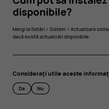
rile
disponibile?
le?
Mergi la
Setări
>
Sistem
>
Actualizare sist
dacă există actualizări disponibile.
Considerați utile aceste informaț
Da
Nu