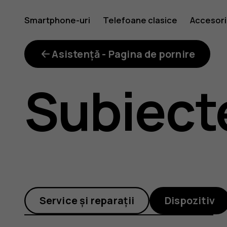
Cum
Smartphone-uri
Telefoane clasice
Accesori
pot
Asistență - Pagina de pornire
Subiect
să
instalez
Service și reparații
Dispozitiv