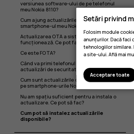
versiunea software-ului de pe telefonul
meu Nokia 8110?
Setări privind 
Cum ajung actualizările software pe
smartphone-ul meu Nokia?
Folosim module cookie 
Actualizarea OTA a sistemului nu
anunțurilor. Dacă faci 
funcționează. Ce pot face?
tehnologiilor similare
Ce este FOTA?
a site-ului. Află mai m
Când va primi telefonul meu ultimele
actualizări de securitate?
Acceptare toate
Cum sunt actualizările de software trimise
pe smartphone-urile Nokia și HMD?
Nu am spațiu suficient pentru a instala o
actualizare. Ce pot să fac?
Cum pot să instalez actualizările
disponibile?