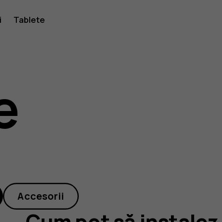
i
Tablete
e
Accesorii
Cum pot să instalez 