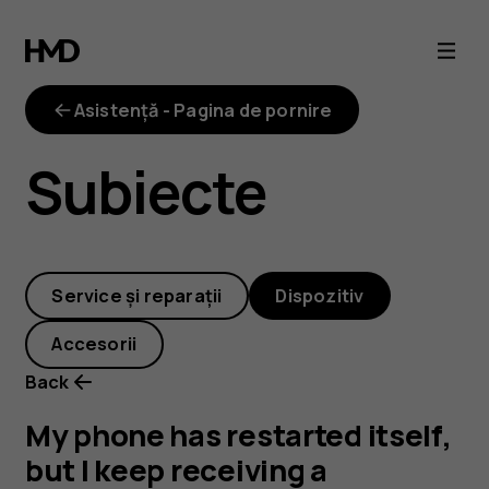
My
phone
Asistență - Pagina de pornire
has
Subiecte
restarted
itself,
Service și reparații
Dispozitiv
but
Accesorii
I
Back
keep
My phone has restarted itself,
but I keep receiving a