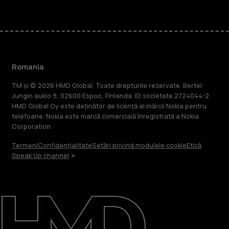
Romania
TM și © 2026 HMD Global. Toate drepturile rezervate. Bertel
Jungin aukio 9, 02600 Espoo, Finlanda. ID societate 2724044-2.
HMD Global Oy este deținător de licență al mărcii Nokia pentru
telefoane. Nokia este marcă comercială înregistrată a Nokia
Corporation.
Termeni
Confidențialitate
Setări privind modulele cookie
Etică
Speak Up channel
Despre
Repară, reutilizează, reciclează
Asistență