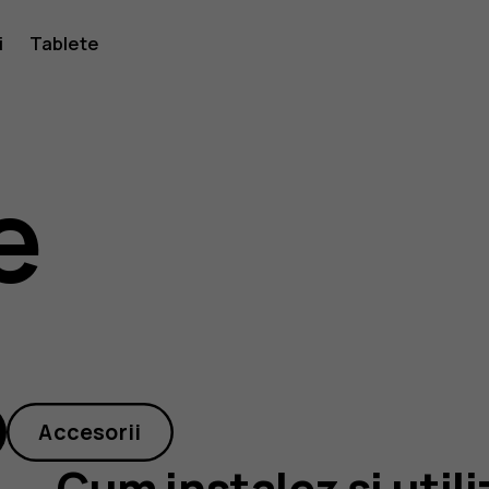
i
Tablete
e
Accesorii
Cum instalez și util