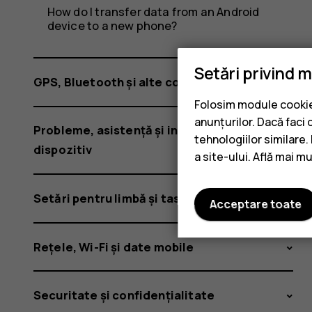
sau
How do I transfer data from an Android
device to a new phone?
HMD?
Setări privind 
GPS, Bluetooth și alte conexiuni
Folosim module cookie 
anunțurilor. Dacă faci 
Probleme, asistență și informații despre
tehnologiilor similare
dispozitiv
a site-ului. Află mai m
Setări pentru limbă și tastatură
Acceptare toate
Rețele, Wi-Fi și date mobile
Securitate și confidențialitate