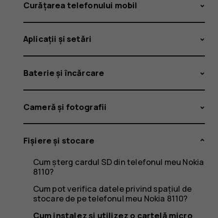
o
Curățarea telefonului mobil
Aplicații și setări
cartelă
Baterie și încărcare
micro
Cameră și fotografii
Fișiere și stocare
SD
Cum șterg cardul SD din telefonul meu Nokia
8110?
Cum pot verifica datele privind spațiul de
stocare de pe telefonul meu Nokia 8110?
Cum instalez și utilizez o cartelă micro