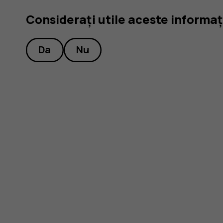
Considerați utile aceste informaț
vul
Da
Nu