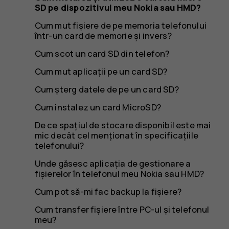
pe
SD pe dispozitivul meu Nokia sau HMD?
Cum mut fișiere de pe memoria telefonului
într-un card de memorie și invers?
dispoziti
Cum scot un card SD din telefon?
Cum mut aplicații pe un card SD?
Cum șterg datele de pe un card SD?
meu
Cum instalez un card MicroSD?
De ce spațiul de stocare disponibil este mai
mic decât cel menționat în specificațiile
telefonului?
Nokia
Unde găsesc aplicația de gestionare a
fișierelor în telefonul meu Nokia sau HMD?
Cum pot să-mi fac backup la fișiere?
Cum transfer fișiere între PC-ul și telefonul
meu?