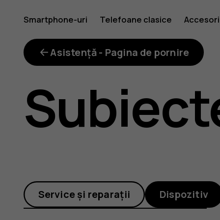
Cum
Smartphone-uri
Telefoane clasice
Accesori
instalez
Asistență - Pagina de pornire
Subiect
și
utilizez
Service și reparații
Dispozitiv