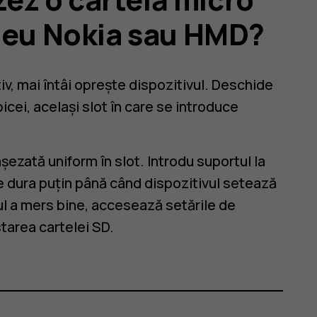
meu Nokia sau HMD?
iv, mai întâi oprește dispozitivul. Deschide
icei, același slot în care se introduce
așezată uniform în slot. Introdu suportul la
te dura puțin până când dispozitivul setează
tul a mers bine, accesează setările de
starea cartelei SD.