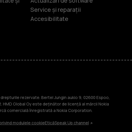
itate și
Actualizări de software
Service și reparații
Accesibilitate
-uri
lasice
repturile rezervate. Bertel Jungin aukio 9, 02600 Espoo,
. HMD Global Oy este deținător de licență al mărcii Nokia
că comercială înregistrată a Nokia Corporation.
 privind modulele cookie
Etică
Speak Up channel