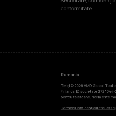
Securitate, confidențial
conformitate
Smartphone
Telefoane c
Romania
Accesorii
TM și © 2026 HMD Global. Toate d
Finlanda. ID societate 2724044-2
pentru telefoane. Nokia este mar
Tablete
Termeni
Confidențialitate
Setări