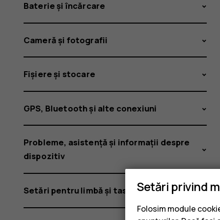
Baterie și încărcare
Cameră și fotografii
Fișiere și stocare
GPS, Bluetooth și alte conexiuni
Probleme, asistență și informații despre
dispozitiv
Setări privind 
Setări pentru limbă și tastatură
Folosim module cookie 