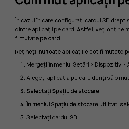
În cazul în care configurați cardul SD drept
dintre aplicații pe card. Astfel, veți obține 
fi mutate pe card.
Rețineți: nu toate aplicațiile pot fi mutate 
Mergeți în meniul
Setări
>
Dispozitiv
>
Alegeți aplicația pe care doriți să o mu
Selectați
Spațiu de stocare.
În meniul
Spațiu de stocare utilizat
, se
Selectați cardul SD.