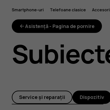
Cum
Smartphone-uri
Telefoane clasice
Accesori
mut
Asistență - Pagina de pornire
Subiect
aplicații
pe
Service și reparații
Dispozitiv