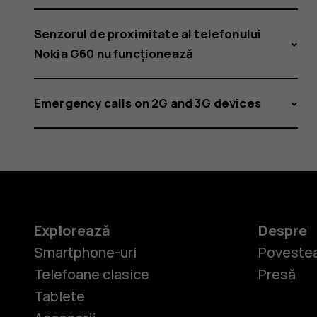
Senzorul de proximitate al telefonului
Nokia G60 nu funcționează
Emergency calls on 2G and 3G devices
Explorează
Despre
Smartphone-uri
Povestea
Telefoane clasice
Presă
Tablete