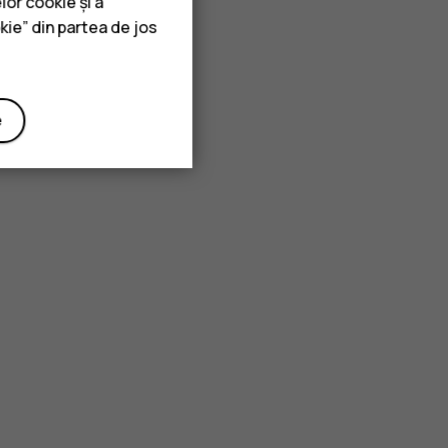
lor cookie și a
kie” din partea de jos
e