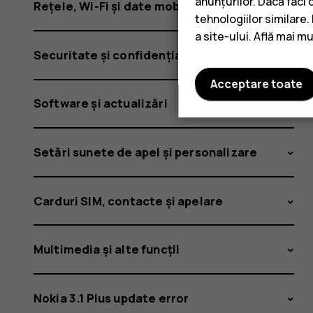
anunțurilor. Dacă faci 
Rețele, Wi-Fi și date mobile
tehnologiilor similare
a site-ului. Află mai m
Securitate și confidențialitate
Acceptare toate
Software și actualizări
Setări sunete de apel și personalizare
Carduri SIM, contacte și apelare
Multimedia și alte funcții
Nokia 3.1 Plus update error