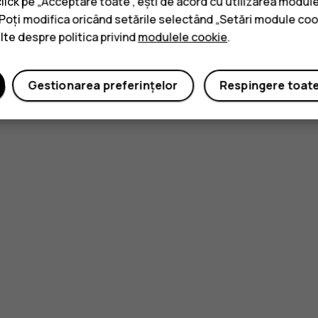
click pe „Acceptare toate”, ești de acord cu utilizarea module
. Poți modifica oricând setările selectând „Setări module coo
ulte despre politica privind
modulele cookie
.
Gestionarea preferințelor
Respingere toat