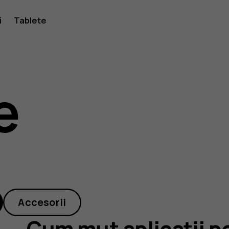
i
Tablete
e
Accesorii
Cum mut aplicații p