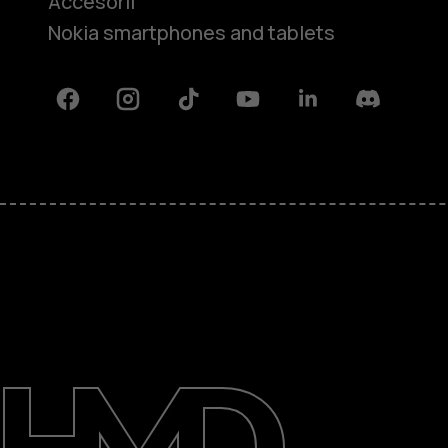
Accesorii
Nokia smartphones and tablets
Facebook
Instagram
Tiktok
Youtube
Linkedin
Discord
Despre
Repară, reutilizează, reciclează
Asistență
Romania