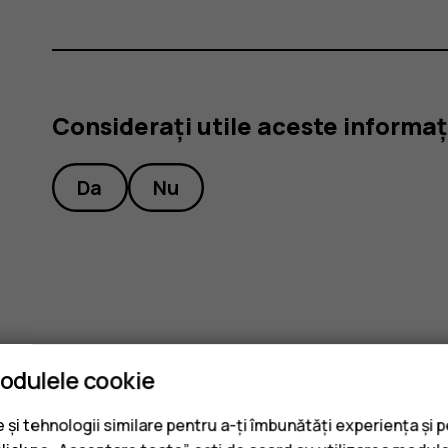
Considerați utile aceste informaț
Da
Nu
modulele cookie
și tehnologii similare pentru a-ți îmbunătăți experiența și 