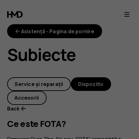
Ce
este
Asistență - Pagina de pornire
FOTA?
Subiecte
Service și reparații
Dispozitiv
Accesorii
Back
Ce este FOTA?