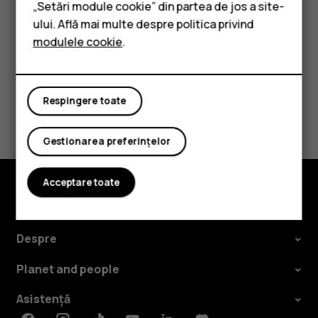
„Setări module cookie” din partea de jos a site-
Accesorii
ului. Află mai multe despre politica privind
modulele cookie
.
Tablete
Considerați utile aceste informații?
Respingere toate
Da
Nu
Gestionarea preferințelor
Acceptare toate
Explorează
Despre
Planet and people
Asistență