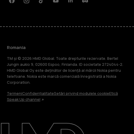
Facebook
Instagram
Tiktok
Youtube
Linkedin
Discord
Romania
TM și © 2026 HMD Global. Toate drepturile rezervate. Bertel
Jungin aukio 9, 02600 Espoo, Finlanda. ID societate 2724044-2.
HMD Global Oy este deținător de licență al mărcii Nokia pentru
telefoane. Nokia este marcă comercială înregistrată a Nokia
Corporation.
Termeni
Confidențialitate
Setări privind modulele cookie
Etică
Speak Up channel
Despre
Repară, reutilizează, reciclează