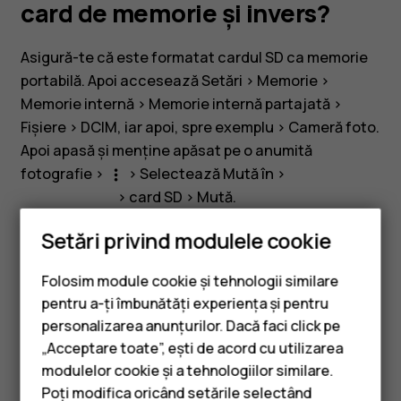
un
card de memorie și invers?
card
Asigură-te că este formatat cardul SD ca memorie
portabilă. Apoi accesează
Setări
>
Memorie
>
de
Memorie internă
>
Memorie internă partajată
>
Fișiere
>
DCIM
, iar apoi, spre exemplu >
Cameră foto
.
memorie
Apoi apasă și menține apăsat pe o anumită
fotografie >
> Selectează
Mută în
>
more_vert
și
>
card SD
>
Mută
.
meniu
Setări privind modulele cookie
invers?
Folosim module cookie și tehnologii similare
pentru a-ți îmbunătăți experiența și pentru
Considerați utile aceste informații?
personalizarea anunțurilor. Dacă faci click pe
„Acceptare toate”, ești de acord cu utilizarea
Smartphone-uri
Da
Nu
modulelor cookie și a tehnologiilor similare.
Telefoane clasice
Poți modifica oricând setările selectând