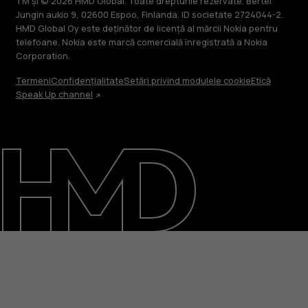
TM și © 2026 HMD Global. Toate drepturile rezervate. Bertel
Jungin aukio 9, 02600 Espoo, Finlanda. ID societate 2724044-2.
HMD Global Oy este deținător de licență al mărcii Nokia pentru
telefoane. Nokia este marcă comercială înregistrată a Nokia
Corporation.
Termeni
Confidențialitate
Setări privind modulele cookie
Etică
Speak Up channel
Despre