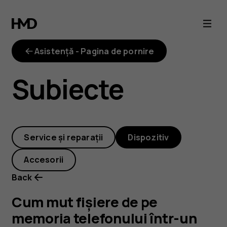
Cum
mut
Asistență - Pagina de pornire
fișiere
Subiecte
de
pe
Service și reparații
Dispozitiv
memoria
Accesorii
telefonului
Back
într-
Cum mut fișiere de pe
memoria telefonului într-un