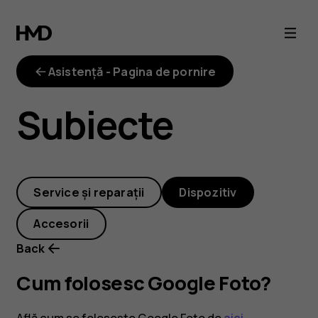
Cum
folosesc
Asistență - Pagina de pornire
Google
Subiecte
Foto?
Service și reparații
Dispozitiv
Accesorii
Back
Cum folosesc Google Foto?