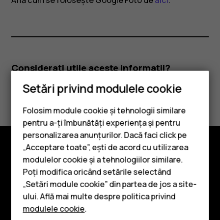
Află cum se folosește Google Foto de
aici
.
Considerați utile aceste informații?
Setări privind modulele cookie
Da
Nu
Folosim module cookie și tehnologii similare
pentru a-ți îmbunătăți experiența și pentru
personalizarea anunțurilor. Dacă faci click pe
„Acceptare toate”, ești de acord cu utilizarea
Smartphone-uri
modulelor cookie și a tehnologiilor similare.
Explorează
Telefoane clasice
Poți modifica oricând setările selectând
Despre
„Setări module cookie” din partea de jos a site-
Accesorii
ului. Află mai multe despre politica privind
Planet and people
modulele cookie
.
Tablete