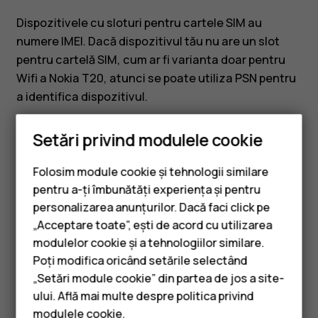
Nokia?
Dispozitivele cu sloturi pentru cartele SIM au
numere IMEI. Dacă dispozitivul tău nu are un slot
pentru cartelă SIM, cum ar fi varianta doar pentru
Wifi a Nokia T20, atunci se poate utiliza PSN pentru
a identifica dispozitivul.
Pentru a găsi numărul de serie al produsului (PSN),
Setări privind modulele cookie
accesează
Setări
>
Detalii tabletă
>
Model și
hardware
. Acolo poți găsi numărul de serie al
Folosim module cookie și tehnologii similare
dispozitivului.
pentru a-ți îmbunătăți experiența și pentru
personalizarea anunțurilor. Dacă faci click pe
„Acceptare toate”, ești de acord cu utilizarea
Smartphone-uri
modulelor cookie și a tehnologiilor similare.
Telefoane clasice
Poți modifica oricând setările selectând
Considerați utile aceste informații?
„Setări module cookie” din partea de jos a site-
Accesorii
ului. Află mai multe despre politica privind
Da
Nu
modulele cookie
.