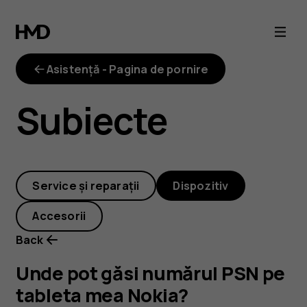
Unde
pot
Asistență - Pagina de pornire
găsi
Subiecte
numărul
PSN
Service și reparații
Dispozitiv
pe
Accesorii
tableta
Back
mea
Unde pot găsi numărul PSN pe
tableta mea Nokia?