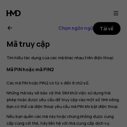
Hướng
dẫn
Chọn ngôn ngữ
Tải về
sử
Mã truy cập
dụng
Tìm hiểu tác dụng của các mã khác nhau trên điện thoại.
Nokia
Mã PIN hoặc mã PIN2
8.1
Các mã PIN hoặc PIN2 có từ 4 đến 8 chữ số.
Những mã này sẽ bảo vệ thẻ SIM khỏi việc sử dụng trái
phép hoặc được yêu cầu để truy cập vào một số tính năng.
Bạn có thể cài điện thoại yêu cầu mã PIN khi bật điện thoại.
Nếu bạn quên các mã này hoặc chúng không được cung
cấp cùng với thẻ, hãy liên hệ với nhà cung cấp dịch vụ