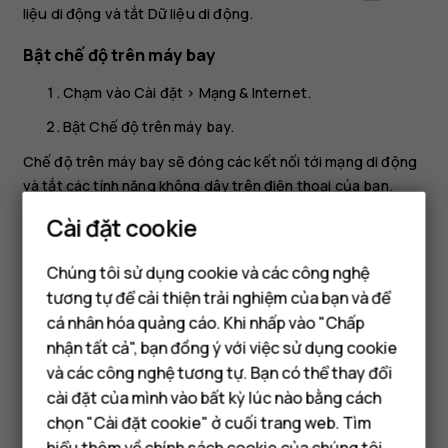
liệu di động
và tắt
Dữ liệu di động
.
Bật chế độ trên máy bay
Chạm vào
Cài đặt
>
Mạng & Internet
.
Bật
Chế độ trên máy bay
.
Chế độ trên máy bay sẽ đóng các kết nối tới mạng di động
và tắt các tính năng không dây trên điện thoại của bạn.
Tuân thủ các hướng dẫn và yêu cầu về an toàn. Ví dụ: các
Cài đặt cookie
hướng dẫn và yêu cầu về an toàn được hãng hàng không,
bất kỳ luật và quy định hiện hành nào đưa ra. Ví dụ: khi được
Chúng tôi sử dụng cookie và các công nghệ
phép, bạn có thể kết nối với mạng Wi-Fi để duyệt Internet
tương tự để cải thiện trải nghiệm của bạn và để
hoặc bật tính năng chia sẻ qua Bluetooth ở chế độ trên
cá nhân hóa quảng cáo. Khi nhấp vào "Chấp
Điện thoại thông minh
máy bay.
nhận tất cả", bạn đồng ý với việc sử dụng cookie
Điện thoại phổ thông
và các công nghệ tương tự. Bạn có thể thay đổi
cài đặt của mình vào bất kỳ lúc nào bằng cách
Máy tính bảng
chọn "Cài đặt cookie" ở cuối trang web. Tìm
hiểu thêm về
chính sách cookie
của chúng tôi.