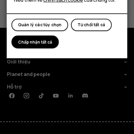
Bạn tìm được thông tin hữu ích không?
Có
Không
Quản lý các tùy chọn
Từ chối tất cả
Chấp nhận tất cả
Khám phá
Giới thiệu
Planet and people
Hỗ trợ
Facebook
Instagram
Tiktok
Youtube
Linkedin
Discord