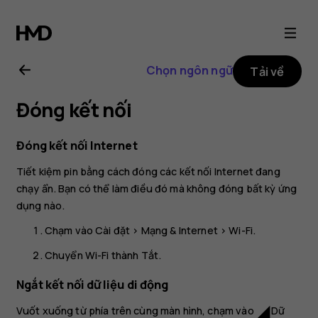
Hướng
dẫn
Chọn ngôn ngữ
Tải về
sử
Đóng kết nối
dụng
Đóng kết nối Internet
Nokia
Tiết kiệm pin bằng cách đóng các kết nối Internet đang
chạy ẩn. Bạn có thể làm điều đó mà không đóng bất kỳ ứng
8.1
dụng nào.
Chạm vào
Cài đặt
>
Mạng & Internet
>
Wi-Fi
.
Chuyển
Wi-Fi
thành
Tắt
.
Ngắt kết nối dữ liệu di động
Vuốt xuống từ phía trên cùng màn hình, chạm vào
Dữ
network_cell