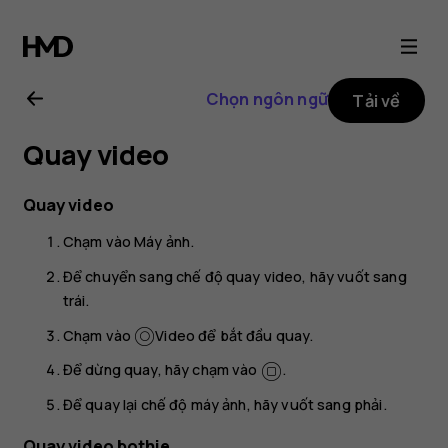
Hướng
dẫn
Chọn ngôn ngữ
Tải về
sử
Quay video
dụng
Quay video
Nokia
Chạm vào
Máy ảnh
.
8.1
Để chuyển sang chế độ quay video, hãy vuốt sang
trái.
Chạm vào
Video
để bắt đầu quay.
Để dừng quay, hãy chạm vào
.
Để quay lại chế độ máy ảnh, hãy vuốt sang phải.
Quay video bothie