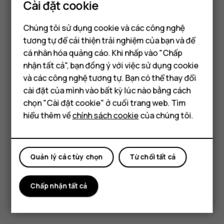
Cài đặt cookie
Đọc và trả lời thư
Chúng tôi sử dụng cookie và các công nghệ
Chạm vào
Gmail
.
tương tự để cải thiện trải nghiệm của bạn và để
Chạm vào thư bạn muốn đọc.
cá nhân hóa quảng cáo. Khi nhấp vào "Chấp
Điện thoại thông minh
Để trả lời thư, hãy chạm vào
hoặc chạm vào
>
reply
more_vert
nhận tất cả", bạn đồng ý với việc sử dụng cookie
Trả lời tất cả
.
Điện thoại phổ thông
và các công nghệ tương tự. Bạn có thể thay đổi
cài đặt của mình vào bất kỳ lúc nào bằng cách
Xóa thư
Máy tính bảng
chọn "Cài đặt cookie" ở cuối trang web. Tìm
Chạm vào
Gmail
.
hiểu thêm về
chính sách cookie
của chúng tôi.
Chạm vào thư bạn muốn xóa và chạm vào
.
delete
Để xóa nhiều thư, hãy chạm vào vòng tròn có tên viết
Quản lý các tùy chọn
Từ chối tất cả
tắt của những người nhận để chọn các thư và chạm
vào
.
delete
Chấp nhận tất cả