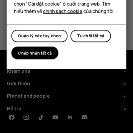
Máy tính bảng
chọn "Cài đặt cookie" ở cuối trang web. Tìm
hiểu thêm về
chính sách cookie
của chúng tôi.
Bạn tìm được thông tin hữu ích không?
Quản lý các tùy chọn
Từ chối tất cả
Có
Không
Chấp nhận tất cả
Khám phá
Giới thiệu
Planet and people
Hỗ trợ
Facebook
Instagram
Tiktok
Youtube
Linkedin
Discord