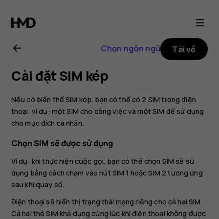
Hướng
dẫn
Chọn ngôn ngữ
Tải về
sử
Cài đặt SIM kép
dụng
Nếu có biến thể SIM kép, bạn có thể có 2 SIM trong điện
Nokia
thoại, ví dụ: một SIM cho công việc và một SIM để sử dụng
cho mục đích cá nhân.
8.1
Chọn SIM sẽ được sử dụng
Ví dụ: khi thực hiện cuộc gọi, bạn có thể chọn SIM sẽ sử
dụng bằng cách chạm vào nút SIM 1 hoặc SIM 2 tương ứng
sau khi quay số.
Điện thoại sẽ hiển thị trạng thái mạng riêng cho cả hai SIM.
Cả hai thẻ SIM khả dụng cùng lúc khi điện thoại không được