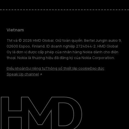
Vietnam
TM và © 2026 HMD Global. Giữ toàn quyền. Bertel Jungin aukio 9,
02600 Espoo, Finland. ID doanh nghiệp 2724044-2. HMD Global
Oy là đơn vị được cấp phép của nhãn hàng Nokia dành cho điện
thoại. Nokia là thương hiệu đã đăng ký của Nokia Corporation.
Điều khoản
Sự riêng tư
Thông số thiết lập cookie
Đạo đức
Speak Up channel
Giới thiệu
Sửa chữa, tái sử dụng, tái chế
Hỗ trợ
Vietnam