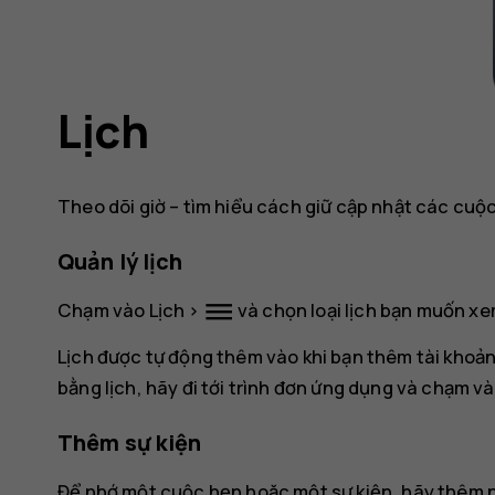
Lịch
Theo dõi giờ – tìm hiểu cách giữ cập nhật các cuộc 
Quản lý lịch
dehaze
Chạm vào
Lịch
>
và chọn loại lịch bạn muốn xe
Lịch được tự động thêm vào khi bạn thêm tài khoản
bằng lịch, hãy đi tới trình đơn ứng dụng và chạm v
Thêm sự kiện
Để nhớ một cuộc hẹn hoặc một sự kiện, hãy thêm n