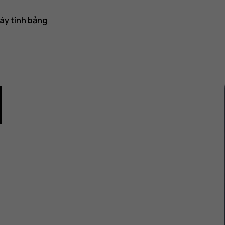
áy tính bảng
1