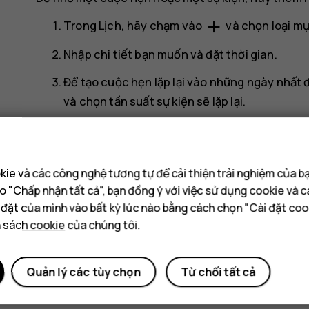
add
Trong
Lịch
, hãy chạm vào
và chọn loại m
Nhập chi tiết bạn muốn và đặt thời gian.
Để tạo cuộc hẹn lặp lại vào những ngày nhất
và chọn tần suất sự kiện sẽ lặp lại.
Để chỉnh sửa thời gian của lời nhắc, hãy chạm
cần.
ie và các công nghệ tương tự để cải thiện trải nghiệm của b
Mẹo:
Để chỉnh sửa sự kiện, hãy chạm vào sự
o "Chấp nhận tất cả", bạn đồng ý với việc sử dụng cookie và 
i đặt của mình vào bất kỳ lúc nào bằng cách chọn "Cài đặt coo
Xóa cuộc hẹn
h sách cookie
của chúng tôi.
Chạm vào sự kiện.
Quản lý các tùy chọn
Từ chối tất cả
more_vert
Chạm vào
>
Xóa
.