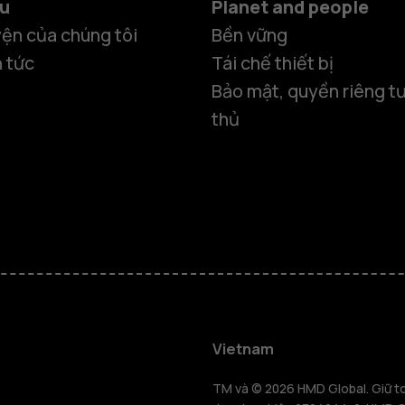
ệu
Planet and people
ện của chúng tôi
Bền vững
n tức
Tái chế thiết bị
Bảo mật, quyền riêng tư
thủ
Điện thoại
Vietnam
TM và © 2026 HMD Global. Giữ toà