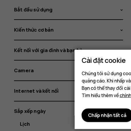
Bắt đầu sử dụng
Kiến thức cơ bản
Kết nối với gia đình và bạn bè
Cài đặt cookie
Camera
Chúng tôi sử dụng cook
quảng cáo. Khi nhấp và
Bạn có thể thay đổi cà
Internet và kết nối
Tìm hiểu thêm về
chín
Sắp xếp ngày
Chấp nhận tất cả
Lịch