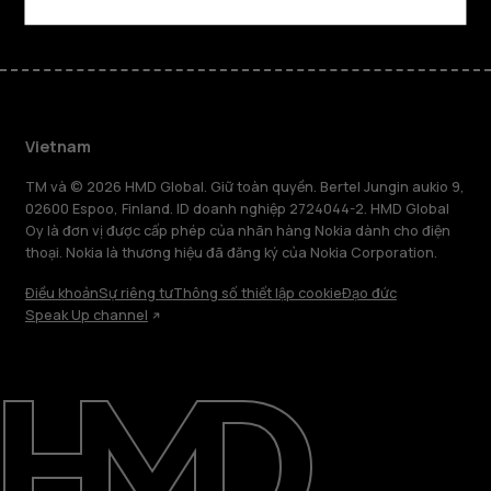
Vietnam
TM và © 2026 HMD Global. Giữ toàn quyền. Bertel Jungin aukio 9,
02600 Espoo, Finland. ID doanh nghiệp 2724044-2. HMD Global
Oy là đơn vị được cấp phép của nhãn hàng Nokia dành cho điện
thoại. Nokia là thương hiệu đã đăng ký của Nokia Corporation.
Điều khoản
Sự riêng tư
Thông số thiết lập cookie
Đạo đức
Speak Up channel
Giới thiệu
Sửa chữa, tái sử dụng, tái chế
Hỗ trợ