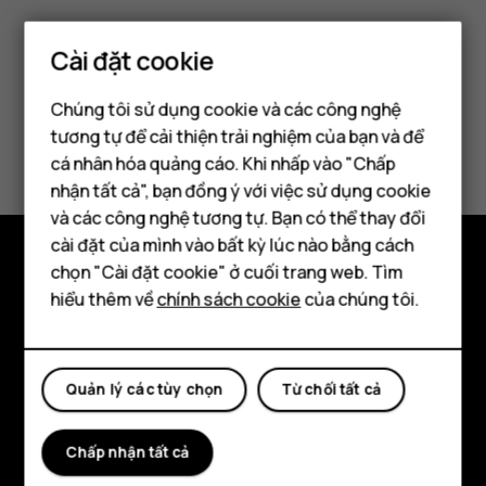
Cài đặt cookie
Chúng tôi sử dụng cookie và các công nghệ
tương tự để cải thiện trải nghiệm của bạn và để
Bạn tìm được thông tin hữu ích không?
cá nhân hóa quảng cáo. Khi nhấp vào "Chấp
Điện thoại thông minh
nhận tất cả", bạn đồng ý với việc sử dụng cookie
Có
Không
Điện thoại phổ thông
và các công nghệ tương tự. Bạn có thể thay đổi
cài đặt của mình vào bất kỳ lúc nào bằng cách
Máy tính bảng
chọn "Cài đặt cookie" ở cuối trang web. Tìm
Khám phá
hiểu thêm về
chính sách cookie
của chúng tôi.
Giới thiệu
Planet and people
Quản lý các tùy chọn
Từ chối tất cả
Hỗ trợ
Chấp nhận tất cả
Facebook
Instagram
Tiktok
Youtube
Linkedin
Discord