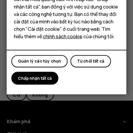
Điện thoại thông minh
thống
>
Cử chỉ
>
Tắt âm lượng khi nhấc lên
và chuyển
nhận tất cả", bạn đồng ý với việc sử dụng cookie
thành bật.
Điện thoại phổ thông
và các công nghệ tương tự. Bạn có thể thay đổi
Nếu bạn muốn từ chối cuộc gọi đến bằng cách lật
cài đặt của mình vào bất kỳ lúc nào bằng cách
Máy tính bảng
điện thoại, hãy chạm vào
Cài đặt
>
Hệ thống
>
Cử chỉ
chọn "Cài đặt cookie" ở cuối trang web. Tìm
>
Lật để từ chối cuộc gọi
và chuyển thành bật.
hiểu thêm về
chính sách cookie
của chúng tôi.
Quản lý các tùy chọn
Từ chối tất cả
Chấp nhận tất cả
Bạn tìm được thông tin hữu ích không?
Có
Không
Khám phá