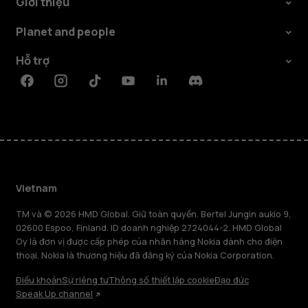
Giới thiệu
Planet and people
Hỗ trợ
Facebook
Instagram
Tiktok
Youtube
Linkedin
Discord
Vietnam
TM và © 2026 HMD Global. Giữ toàn quyền. Bertel Jungin aukio 9,
02600 Espoo, Finland. ID doanh nghiệp 2724044-2. HMD Global
Oy là đơn vị được cấp phép của nhãn hàng Nokia dành cho điện
thoại. Nokia là thương hiệu đã đăng ký của Nokia Corporation.
Điều khoản
Sự riêng tư
Thông số thiết lập cookie
Đạo đức
Speak Up channel