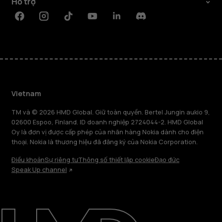
Hỗ trợ
Facebook
Instagram
Tiktok
Youtube
Linkedin
Discord
Vietnam
TM và © 2026 HMD Global. Giữ toàn quyền. Bertel Jungin aukio 9,
02600 Espoo, Finland. ID doanh nghiệp 2724044-2. HMD Global
Oy là đơn vị được cấp phép của nhãn hàng Nokia dành cho điện
thoại. Nokia là thương hiệu đã đăng ký của Nokia Corporation.
Điều khoản
Sự riêng tư
Thông số thiết lập cookie
Đạo đức
Speak Up channel
Giới thiệu