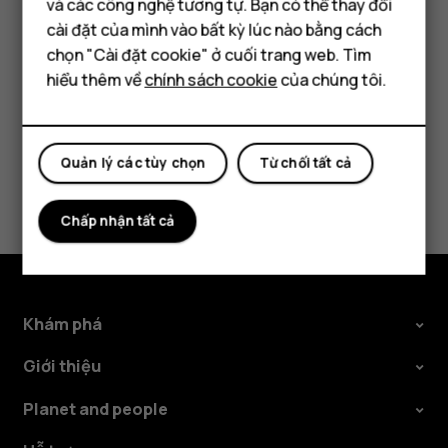
Điện thoại phổ thông
và các công nghệ tương tự. Bạn có thể thay đổi
Chạm vào
Cài đặt
>
Mạng & Internet
>
Mạng di động
và tắt
cài đặt của mình vào bất kỳ lúc nào bằng cách
Chuyển vùng
.
Máy tính bảng
chọn "Cài đặt cookie" ở cuối trang web. Tìm
hiểu thêm về
chính sách cookie
của chúng tôi.
Quản lý các tùy chọn
Từ chối tất cả
Bạn tìm được thông tin hữu ích không?
Chấp nhận tất cả
Có
Không
Khám phá
Giới thiệu
Planet and people