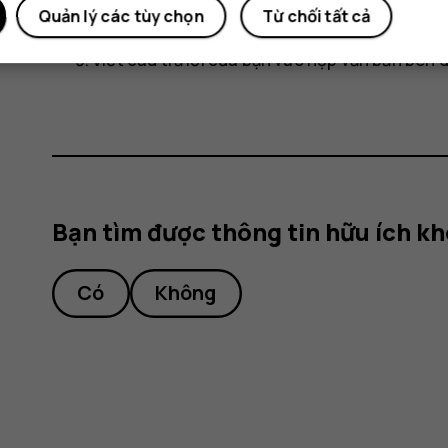
Quản lý các tùy chọn
Từ chối tất cả
Chạm vào tin nhắn bạn muốn trả lời.
Viết câu trả lời của bạn vào hộp văn bản bên
Bạn tìm được thông tin hữu ích k
Có
Không