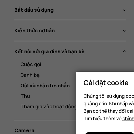
Bắt đầu sử dụng
Kiến thức cơ bản
Kết nối với gia đình và bạn bè
Cuộc gọi
Danh bạ
Cài đặt cookie
Gửi và nhận tin nhắn
Thư
Chúng tôi sử dụng cook
quảng cáo. Khi nhấp và
Tham gia vào hoạt động xã hội
Bạn có thể thay đổi cà
Tìm hiểu thêm về
chín
Camera