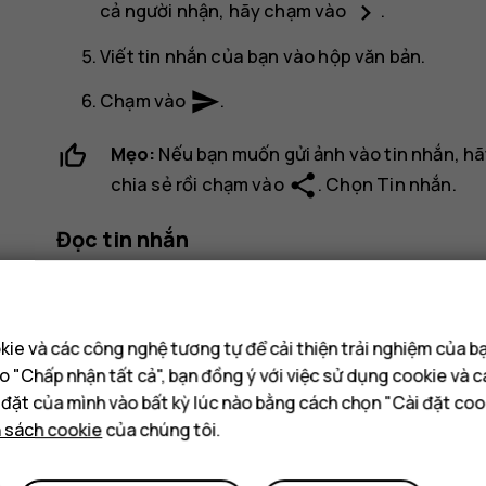
navigate_next
cả người nhận, hãy chạm vào
.
Viết tin nhắn của bạn vào hộp văn bản.
send
Chạm vào
.
Mẹo:
Nếu bạn muốn gửi ảnh vào tin nhắn, h
share
chia sẻ rồi chạm vào
. Chọn
Tin nhắn
.
Đọc tin nhắn
Chạm vào
Tin nhắn
.
Chạm vào thư bạn muốn đọc. Bạn cũng có thể 
ie và các công nghệ tương tự để cải thiện trải nghiệm của b
đầu màn hình và chạm vào tin nhắn.
o "Chấp nhận tất cả", bạn đồng ý với việc sử dụng cookie và 
i đặt của mình vào bất kỳ lúc nào bằng cách chọn "Cài đặt coo
Trả lời tin nhắn
h sách cookie
của chúng tôi.
Chạm vào
Tin nhắn
.