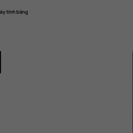
áy tính bảng
1