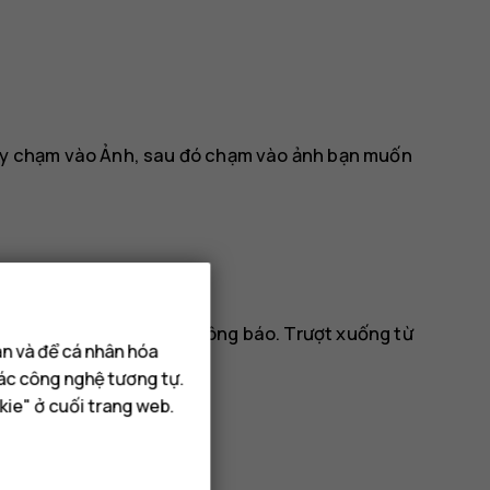
ãy chạm vào
Ảnh
, sau đó chạm vào ảnh bạn muốn
đọc tin nhắn từ bảng thông báo. Trượt xuống từ
ạn và để cá nhân hóa
các công nghệ tương tự.
kie" ở cuối trang web.