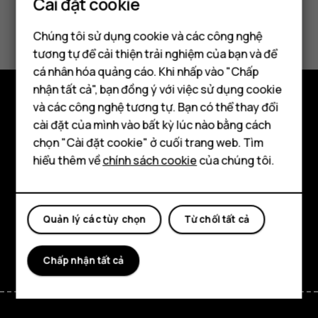
Cài đặt cookie
Bạn tìm được thông tin hữu ích không?
Chúng tôi sử dụng cookie và các công nghệ
tương tự để cải thiện trải nghiệm của bạn và để
Có
Không
cá nhân hóa quảng cáo. Khi nhấp vào "Chấp
Điện thoại thông minh
nhận tất cả", bạn đồng ý với việc sử dụng cookie
Điện thoại phổ thông
và các công nghệ tương tự. Bạn có thể thay đổi
Khám phá
cài đặt của mình vào bất kỳ lúc nào bằng cách
Máy tính bảng
chọn "Cài đặt cookie" ở cuối trang web. Tìm
Giới thiệu
hiểu thêm về
chính sách cookie
của chúng tôi.
Planet and people
Hỗ trợ
Quản lý các tùy chọn
Từ chối tất cả
Facebook
Instagram
Tiktok
Youtube
Linkedin
Discord
Chấp nhận tất cả