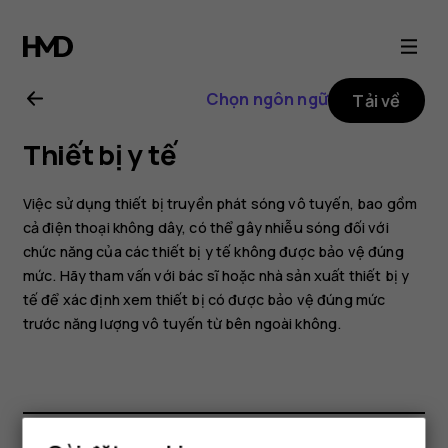
Hướng
dẫn
Chọn ngôn ngữ
Tải về
sử
Thiết bị y tế
dụng
Việc sử dụng thiết bị truyền phát sóng vô tuyến, bao gồm
Nokia
cả điện thoại không dây, có thể gây nhiễu sóng đối với
chức năng của các thiết bị y tế không được bảo vệ đúng
mức. Hãy tham vấn với bác sĩ hoặc nhà sản xuất thiết bị y
8.1
tế để xác định xem thiết bị có được bảo vệ đúng mức
trước năng lượng vô tuyến từ bên ngoài không.