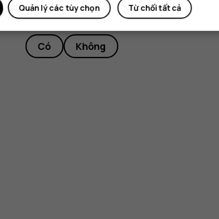
Quản lý các tùy chọn
Từ chối tất cả
Bạn tìm được thông tin hữu ích k
Có
Không