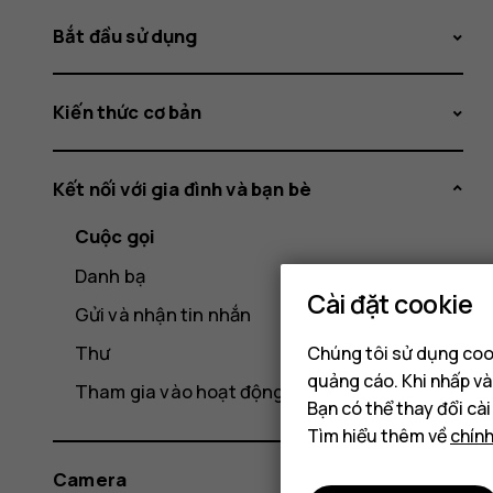
Bắt đầu sử dụng
Kiến thức cơ bản
Kết nối với gia đình và bạn bè
Cuộc gọi
Danh bạ
Cài đặt cookie
Gửi và nhận tin nhắn
Thư
Chúng tôi sử dụng cook
quảng cáo. Khi nhấp và
Tham gia vào hoạt động xã hội
Bạn có thể thay đổi cà
Tìm hiểu thêm về
chín
Camera