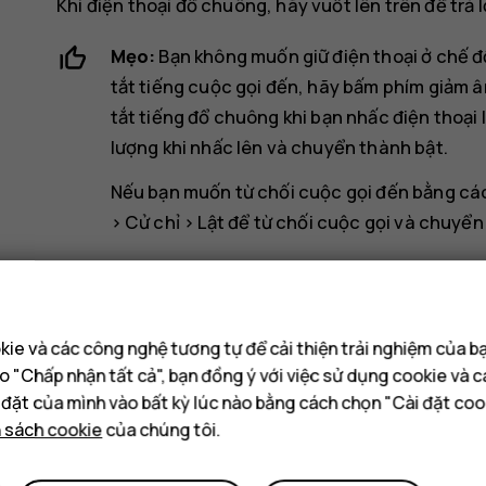
Khi điện thoại đổ chuông, hãy vuốt lên trên để trả l
Mẹo:
Bạn không muốn giữ điện thoại ở chế độ
tắt tiếng cuộc gọi đến, hãy bấm phím giảm â
tắt tiếng đổ chuông khi bạn nhấc điện thoại
lượng khi nhấc lên
và chuyển thành bật.
Nếu bạn muốn từ chối cuộc gọi đến bằng các
>
Cử chỉ
>
Lật để từ chối cuộc gọi
và chuyển 
Từ chối cuộc gọi
Để từ chối cuộc gọi, hãy vuốt xuống.
ie và các công nghệ tương tự để cải thiện trải nghiệm của b
o "Chấp nhận tất cả", bạn đồng ý với việc sử dụng cookie và 
i đặt của mình vào bất kỳ lúc nào bằng cách chọn "Cài đặt coo
h sách cookie
của chúng tôi.