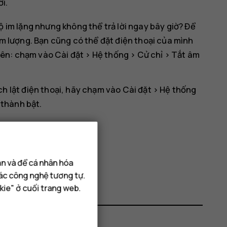
ời.
 im lặng nhưng không thể trả lời ngay bây giờ? Để
m lượng. Bạn cũng có thể đặt điện thoại của mình
 lên: chạm vào
Cài đặt
>
Hệ thống
>
Cử chỉ
>
Tắt âm
h lật điện thoại, hãy chạm vào
Cài đặt
>
Hệ thống
thành bật.
ạn và để cá nhân hóa
các công nghệ tương tự.
kie" ở cuối trang web.