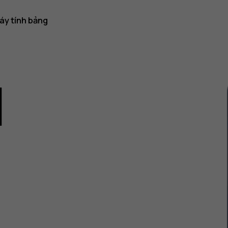
áy tính bảng
1