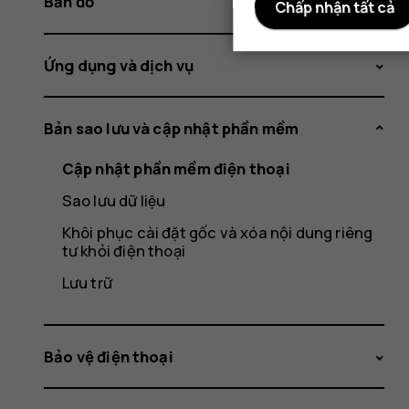
Bản đồ
Chấp nhận tất cả
Ứng dụng và dịch vụ
Bản sao lưu và cập nhật phần mềm
Cập nhật phần mềm điện thoại
Sao lưu dữ liệu
Khôi phục cài đặt gốc và xóa nội dung riêng
tư khỏi điện thoại
Lưu trữ
Bảo vệ điện thoại