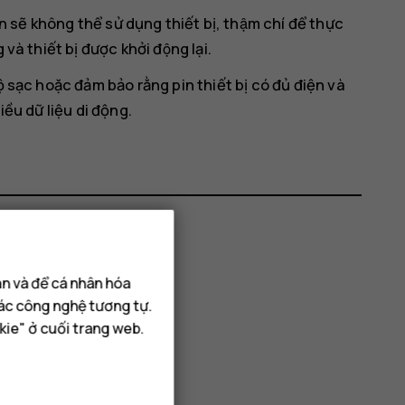
sẽ không thể sử dụng thiết bị, thậm chí để thực
và thiết bị được khởi động lại.
ộ sạc hoặc đảm bảo rằng pin thiết bị có đủ điện và
iều dữ liệu di động.
hông?
ạn và để cá nhân hóa
các công nghệ tương tự.
kie" ở cuối trang web.