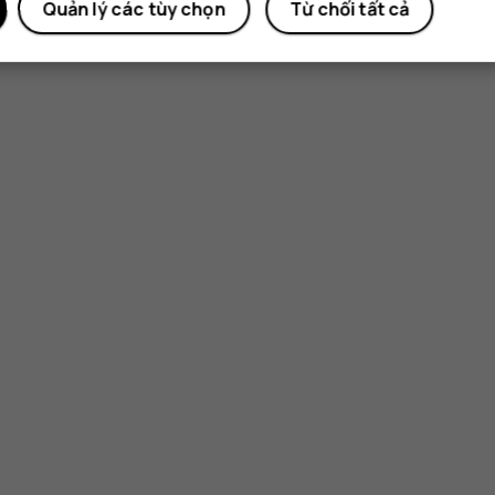
Quản lý các tùy chọn
Từ chối tất cả