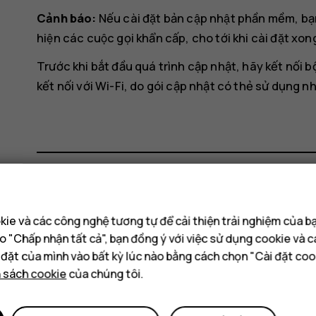
Cảnh báo:
Nếu cài đặt bản cập nhật phần mềm, bạn 
hiện các cuộc gọi khẩn cấp, cho tới khi cài đặt xong 
Trước khi bắt đầu quá trình cập nhật, hãy kết nối b
kết nối với Wi-Fi, do gói cập nhật có thẻ sử dụng nh
Bạn tìm được thông tin hữu ích k
ie và các công nghệ tương tự để cải thiện trải nghiệm của b
o "Chấp nhận tất cả", bạn đồng ý với việc sử dụng cookie và 
Có
Không
i đặt của mình vào bất kỳ lúc nào bằng cách chọn "Cài đặt coo
h sách cookie
của chúng tôi.