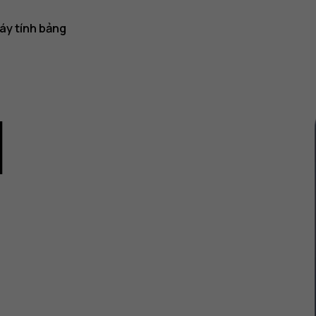
áy tính bảng
1