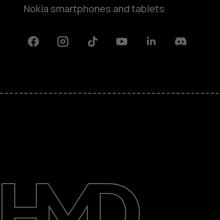
Nokia smartphones and tablets
Facebook
Instagram
Tiktok
Youtube
Linkedin
Discord
Giới thiệu
Sửa chữa, tái sử dụng, tái chế
Hỗ trợ
Vietnam