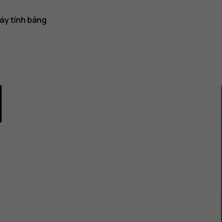
áy tính bảng
1