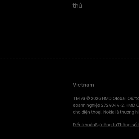
thủ
Điện thoại
Vietnam
Điện thoại 
TM và © 2026 HMD Global. Giữ toà
doanh nghiệp 2724044-2. HMD Glo
cho điện thoại. Nokia là thương h
Máy tính b
Điều khoản
Sự riêng tư
Thông số t