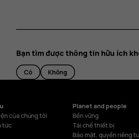
Bạn tìm được thông tin hữu ích k
Có
Không
ệu
Planet and people
ện của chúng tôi
Bền vững
n tức
Tái chế thiết bị
Bảo mật, quyền riêng tư