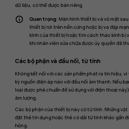
dữ liệu, có thể được bán riêng.
Quan trọng
: Màn hình thiết bị và vỏ mặt sau đư
thiết bị rơi trên nền cứng hoặc bị va đập ma
kính của thiết bị hoặc tìm cách tháo kính bi
khi nhân viên sửa chữa được ủy quyền đã thay
Các bộ phận và đầu nối, từ tính
Không kết nối với các sản phẩm phát ra tín hiệu, vì
kỳ nguồn điện áp nào với đầu nối âm thanh. Nếu bạn k
loại được phê chuẩn để sử dụng với điện thoại này) 
âm lượng.
Các bộ phận của thiết bị này có từ tính. Những vật l
đặt thẻ tín dụng hoặc thẻ có dải từ tính khác gần đi
hỏng.