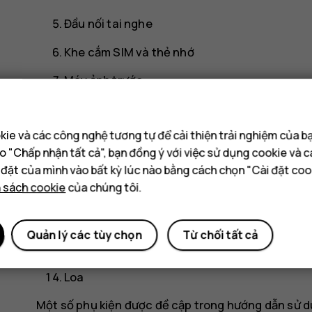
Đầu nối tai nghe
Khe cắm SIM và thẻ nhớ
Máy ảnh trước
Tai nghe
ie và các công nghệ tương tự để cải thiện trải nghiệm của b
Cảm biến tiệm cận
o "Chấp nhận tất cả", bạn đồng ý với việc sử dụng cookie và 
Các phím âm lượng
i đặt của mình vào bất kỳ lúc nào bằng cách chọn "Cài đặt coo
h sách cookie
của chúng tôi.
Phím nguồn/khóa
Đầu nối USB
Quản lý các tùy chọn
Từ chối tất cả
Micrô
Loa
Một số phụ kiện được đề cập trong hướng dẫn sử d