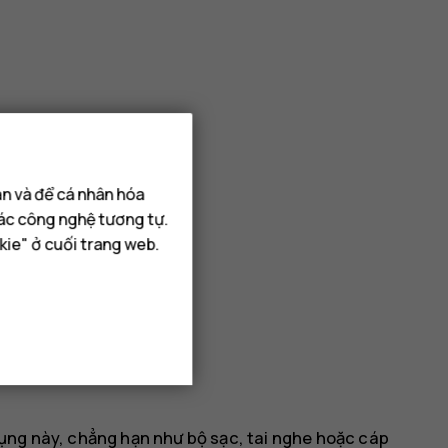
ạn và để cá nhân hóa
các công nghệ tương tự.
kie" ở cuối trang web.
ụng này, chẳng hạn như bộ sạc, tai nghe hoặc cáp