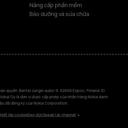
Nâng cấp phần mềm
Bảo dưỡng và sửa chữa
 thông minh
phổ thông
n quyền. Bertel Jungin aukio 9, 02600 Espoo, Finland. ID
bal Oy là đơn vị được cấp phép của nhãn hàng Nokia dành
iệu đã đăng ký của Nokia Corporation.
ảng
hiết lập cookie
Đạo đức
Speak Up channel