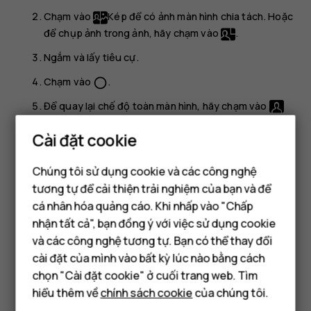
Chạm vào
Kép
để có ảnh màn hình chia tách. Hoặc
để chụp ảnh trong ảnh, hãy chạm vào
.
Ngắm và lấy tiêu cự.
Chạm vào
.
panorama_fish_eye
Để quay lại chế độ toàn màn hình, hãy chạm vào
Đơn
.
Cài đặt cookie
Mẹo:
Khi chụp kiểu ảnh lồng trong ảnh hay quay
video có ảnh lồng trong ảnh và muốn di chuyển bức
Chúng tôi sử dụng cookie và các công nghệ
ảnh nhỏ hơn, hãy chạm và giữ ảnh rồi kéo ảnh đó vào
tương tự để cải thiện trải nghiệm của bạn và để
nơi bạn muốn.
cá nhân hóa quảng cáo. Khi nhấp vào "Chấp
Điện thoại thông minh
nhận tất cả", bạn đồng ý với việc sử dụng cookie
Chụp ảnh toàn cảnh
Điện thoại phổ thông
và các công nghệ tương tự. Bạn có thể thay đổi
cài đặt của mình vào bất kỳ lúc nào bằng cách
Chạm vào
Máy ảnh
>
Ảnh toàn cảnh
và làm theo hướng dẫn
Máy tính bảng
chọn "Cài đặt cookie" ở cuối trang web. Tìm
trên điện thoại.
hiểu thêm về
chính sách cookie
của chúng tôi.
Làm cho ảnh trở nên sống động