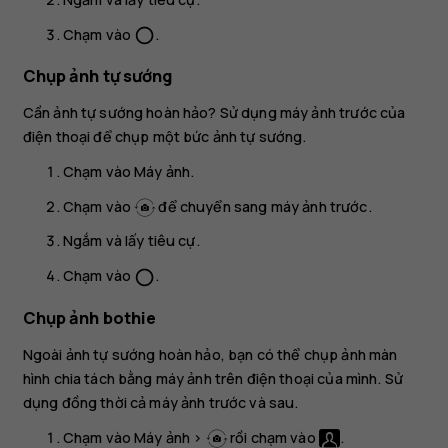
Chạm vào
.
panorama_fish_eye
Chụp ảnh tự sướng
Cần ảnh tự sướng hoàn hảo? Sử dụng máy ảnh trước của
điện thoại để chụp một bức ảnh tự sướng.
Chạm vào
Máy ảnh
.
Chạm vào
để chuyển sang máy ảnh trước.
Ngắm và lấy tiêu cự.
Chạm vào
.
panorama_fish_eye
Chụp ảnh bothie
Ngoài ảnh tự sướng hoàn hảo, bạn có thể chụp ảnh màn
hình chia tách bằng máy ảnh trên điện thoại của mình. Sử
dụng đồng thời cả máy ảnh trước và sau.
Chạm vào
Máy ảnh
>
rồi chạm vào
.