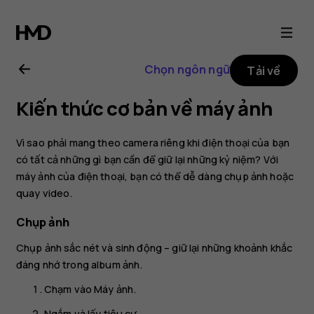
Hướng
dẫn
Chọn ngôn ngữ
Tải về
sử
Kiến thức cơ bản về máy ảnh
dụng
Vì sao phải mang theo camera riêng khi điện thoại của bạn
Nokia
có tất cả những gì bạn cần để giữ lại những kỷ niệm? Với
máy ảnh của điện thoại, bạn có thể dễ dàng chụp ảnh hoặc
quay video.
8.1
Chụp ảnh
Chụp ảnh sắc nét và sinh động – giữ lại những khoảnh khắc
đáng nhớ trong album ảnh.
Chạm vào
Máy ảnh
.
Ngắm và lấy tiêu cự.