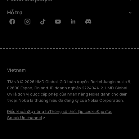
Hỗ trợ
Facebook
Instagram
Tiktok
Youtube
Linkedin
Discord
Vietnam
TM và © 2026 HMD Global. Giữ toàn quyền. Bertel Jungin aukio 9,
02600 Espoo, Finland. ID doanh nghiệp 2724044-2. HMD Global
Oy là đơn vị được cấp phép của nhãn hàng Nokia dành cho điện
thoại. Nokia là thương hiệu đã đăng ký của Nokia Corporation.
Điều khoản
Sự riêng tư
Thông số thiết lập cookie
Đạo đức
Speak Up channel