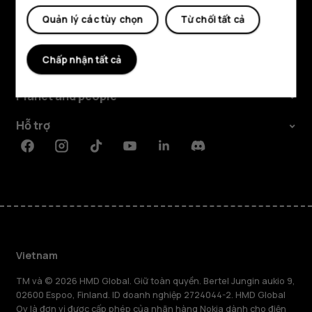
Quản lý các tùy chọn
Từ chối tất cả
Khám phá
Chấp nhận tất cả
Giới thiệu
Planet and people
Hỗ trợ
Facebook
Instagram
Tiktok
Youtube
Linkedin
Discord
Vietnam
TM và © 2026 HMD Global. Giữ toàn quyền. Bertel Jungin aukio 9,
02600 Espoo, Finland. ID doanh nghiệp 2724044-2. HMD Global
Oy là đơn vị được cấp phép của nhãn hàng Nokia dành cho điện