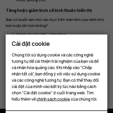
Tăng hoặc giảm kích cỡ kích thước hiển thị
Bạn có muốn làm cho các mục trên màn hình của mình nhỏ
hơn hoặc lớn hơn không?
Chạm vào
Cài đặt
>
Trợ năng
.
Cài đặt cookie
Chạm vào
Kích thước hiển thị
và để điều chỉnh kích
thước hiển thị, hãy kéo thanh trượt mức kích thước
Chúng tôi sử dụng cookie và các công nghệ
hiển thị.
tương tự để cải thiện trải nghiệm của bạn và để
cá nhân hóa quảng cáo. Khi nhấp vào "Chấp
Điện thoại thông minh
nhận tất cả", bạn đồng ý với việc sử dụng cookie
Điện thoại phổ thông
và các công nghệ tương tự. Bạn có thể thay đổi
cài đặt của mình vào bất kỳ lúc nào bằng cách
Máy tính bảng
Bạn tìm được thông tin hữu ích không?
chọn "Cài đặt cookie" ở cuối trang web. Tìm
hiểu thêm về
chính sách cookie
của chúng tôi.
Có
Không