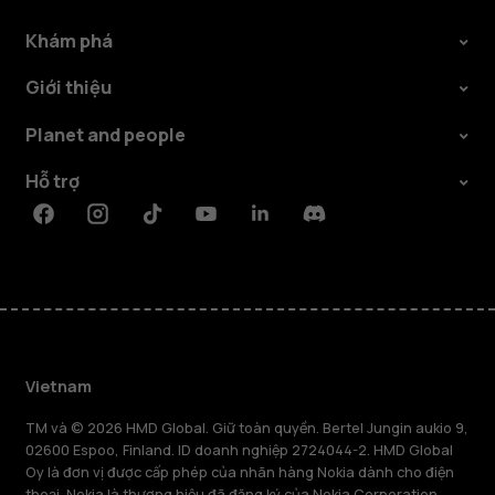
Khám phá
Giới thiệu
Planet and people
Hỗ trợ
Facebook
Instagram
Tiktok
Youtube
Linkedin
Discord
Vietnam
TM và © 2026 HMD Global. Giữ toàn quyền. Bertel Jungin aukio 9,
02600 Espoo, Finland. ID doanh nghiệp 2724044-2. HMD Global
Oy là đơn vị được cấp phép của nhãn hàng Nokia dành cho điện
thoại. Nokia là thương hiệu đã đăng ký của Nokia Corporation.