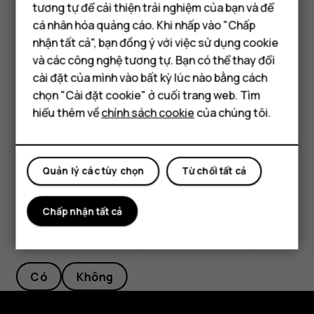
tương tự để cải thiện trải nghiệm của bạn và để
chọn thời lượng theo ý thích của bạn.
cá nhân hóa quảng cáo. Khi nhấp vào "Chấp
Điện thoại thông minh
nhận tất cả", bạn đồng ý với việc sử dụng cookie
Tắt báo thức
Điện thoại phổ thông
và các công nghệ tương tự. Bạn có thể thay đổi
Khi báo thức phát ra, hãy vuốt báo thức sang phải.
cài đặt của mình vào bất kỳ lúc nào bằng cách
Máy tính bảng
chọn "Cài đặt cookie" ở cuối trang web. Tìm
Xóa báo thức
hiểu thêm về
chính sách cookie
của chúng tôi.
Chạm vào
Đồng hồ
>
BÁO THỨC
. Chọn báo thức và
access_alarm
chạm vào
Xóa
.
delete
Quản lý các tùy chọn
Từ chối tất cả
Chấp nhận tất cả
Bạn tìm được thông tin hữu ích không?
Có
Không