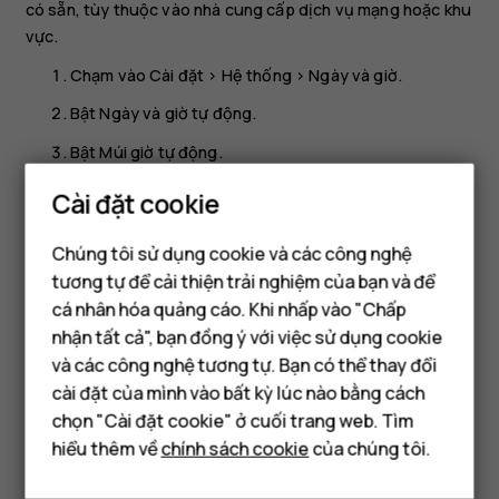
có sẵn, tùy thuộc vào nhà cung cấp dịch vụ mạng hoặc khu
vực.
Chạm vào
Cài đặt
>
Hệ thống
>
Ngày và giờ
.
Bật
Ngày và giờ tự động
.
Bật
Múi giờ tự động
.
Cài đặt cookie
Chuyển đồng hồ sang định dạng 24 giờ
Chạm vào
Cài đặt
>
Hệ thống
>
Ngày và giờ
và bật
Sử dụng
Chúng tôi sử dụng cookie và các công nghệ
định dạng 24 giờ
.
tương tự để cải thiện trải nghiệm của bạn và để
cá nhân hóa quảng cáo. Khi nhấp vào "Chấp
Điện thoại thông minh
nhận tất cả", bạn đồng ý với việc sử dụng cookie
Điện thoại phổ thông
và các công nghệ tương tự. Bạn có thể thay đổi
cài đặt của mình vào bất kỳ lúc nào bằng cách
Máy tính bảng
chọn "Cài đặt cookie" ở cuối trang web. Tìm
Bạn tìm được thông tin hữu ích không?
hiểu thêm về
chính sách cookie
của chúng tôi.
Có
Không