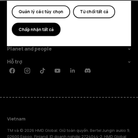
Quản lý các tùy chọn
Từ chối tất cả
Khám phá
Chấp nhận tất cả
Giới thiệu
Planet and people
Hỗ trợ
Facebook
Instagram
Tiktok
Youtube
Linkedin
Discord
Vietnam
TM và © 2026 HMD Global. Giữ toàn quyền. Bertel Jungin aukio 9,
02600 Espoo, Finland. ID doanh nghiệp 2724044-2. HMD Global