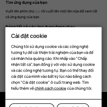
Tìm ứng dụng của bạn
Vuốt lên phím chủ
rồi vuốt lên một lần nữa để xem tất
cả ứng dụng của bạn.
Đóng tất cả các ứng dụng đang chạy
Cài đặt cookie
Vuốt lên phím chủ
, vuốt sang phải qua tất cả các ứng
dụng rồi chạm vào
XÓA TẤT CẢ
.
Chúng tôi sử dụng cookie và các công nghệ
tương tự để cải thiện trải nghiệm của bạn và để
cá nhân hóa quảng cáo. Khi nhấp vào "Chấp
Điện thoại thông minh
nhận tất cả", bạn đồng ý với việc sử dụng cookie
Điện thoại phổ thông
và các công nghệ tương tự. Bạn có thể thay đổi
Bạn tìm được thông tin hữu ích không?
cài đặt của mình vào bất kỳ lúc nào bằng cách
Máy tính bảng
chọn "Cài đặt cookie" ở cuối trang web. Tìm
Có
Không
hiểu thêm về
chính sách cookie
của chúng tôi.