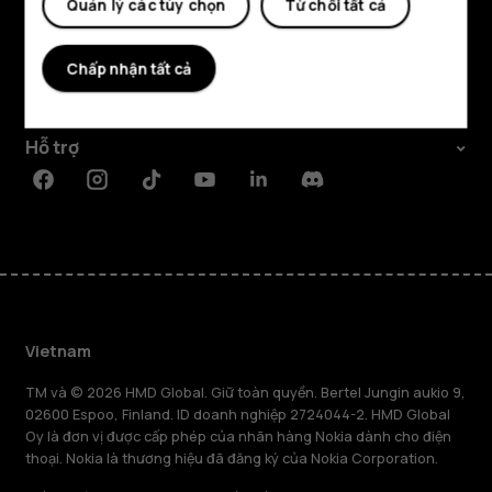
Quản lý các tùy chọn
Từ chối tất cả
Khám phá
Giới thiệu
Chấp nhận tất cả
Planet and people
Hỗ trợ
Facebook
Instagram
Tiktok
Youtube
Linkedin
Discord
Vietnam
TM và © 2026 HMD Global. Giữ toàn quyền. Bertel Jungin aukio 9,
02600 Espoo, Finland. ID doanh nghiệp 2724044-2. HMD Global
Oy là đơn vị được cấp phép của nhãn hàng Nokia dành cho điện
thoại. Nokia là thương hiệu đã đăng ký của Nokia Corporation.