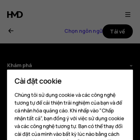
Hướng
dẫn
Chọn ngôn ngữ
Tải về
sử
dụng
Khám phá
Nokia
Giới thiệu
Cài đặt cookie
8.1
Planet and people
Chúng tôi sử dụng cookie và các công nghệ
tương tự để cải thiện trải nghiệm của bạn và để
Hỗ trợ
cá nhân hóa quảng cáo. Khi nhấp vào "Chấp
Điện thoại thông minh
Facebook
Instagram
Tiktok
Youtube
Linkedin
Discord
nhận tất cả", bạn đồng ý với việc sử dụng cookie
Điện thoại phổ thông
và các công nghệ tương tự. Bạn có thể thay đổi
cài đặt của mình vào bất kỳ lúc nào bằng cách