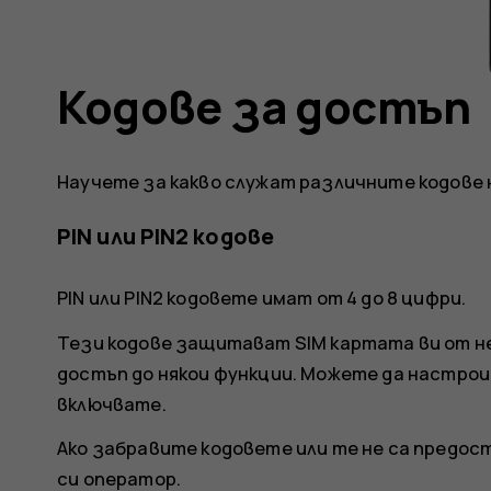
Кодове за достъп
Научете за какво служат различните кодове 
PIN или PIN2 кодове
PIN или PIN2 кодовете имат от 4 до 8 цифри.
Тези кодове защитават SIM картата ви от н
достъп до някои функции. Можете да настроит
включвате.
Ако забравите кодовете или те не са предос
си оператор.