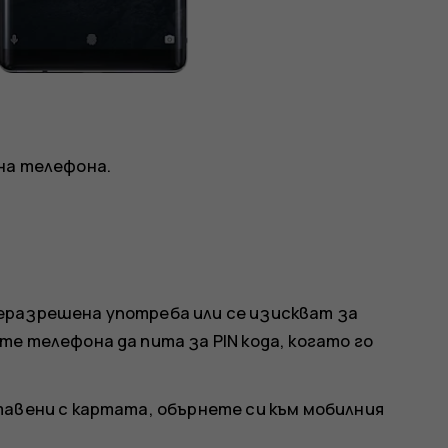
на телефона.
еразрешена употреба или се изискват за
е телефона да пита за PIN кода, когато го
тавени с картата, обърнете си към мобилния