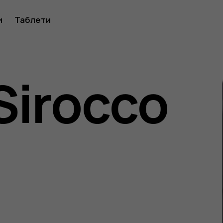
ство
и
Таблети
Sirocco
ителя