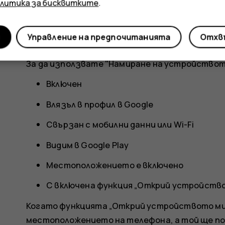
олитика за бисквитките
.
Ако загубите телефона си, е възможно да мо
изтриете данните му дистанционно, ако сте 
и
Управление на предпочитанията
Отхвъ
устройството ми" е включено по подразбиран
За да използвате "Намиране на устройството
Включен
Влязъл в профил в Google
Свързан с мобилни данни или Wi-Fi
Видим в Google Play
Местоположението е включено
С включена функция „Открий устройств
Когато функцията „Открий устройството ми“
местоположението на телефона, а той ще по