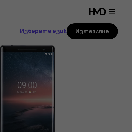
Изберете език
Изтегляне