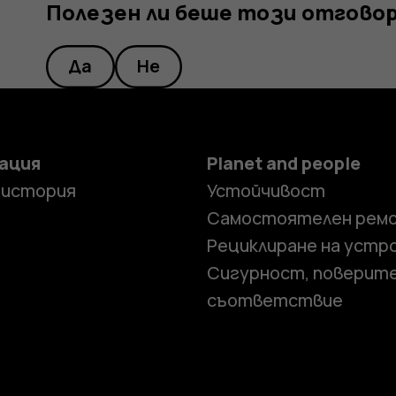
Полезен ли беше този отгово
Да
Не
ация
Planet and people
 история
Устойчивост
Самостоятелен рем
Рециклиране на устр
Сигурност, поверит
съответствие