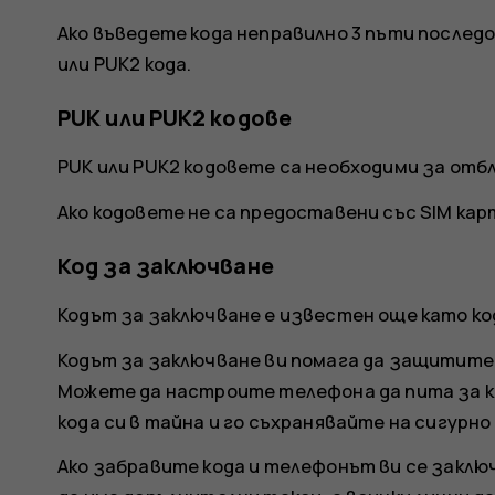
Ако въведете кода неправилно 3 пъти послед
или PUK2 кода.
PUK или PUK2 кодове
PUK или PUK2 кодовете са необходими за отбло
Ако кодовете не са предоставени със SIM ка
Код за заключване
Кодът за заключване е известен още като ко
Кодът за заключване ви помага да защитите
Можете да настроите телефона да пита за к
кода си в тайна и го съхранявайте на сигурн
Ако забравите кода и телефонът ви се заключ