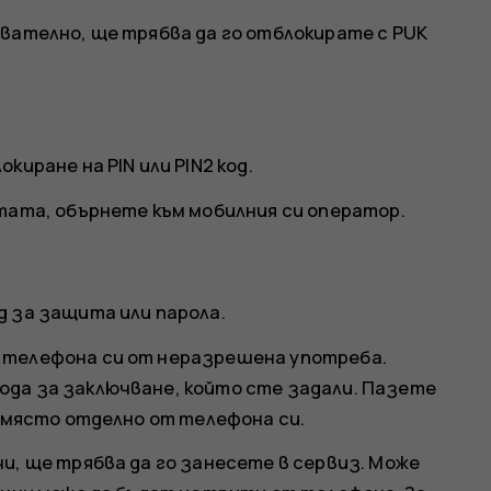
ователно, ще трябва да го отблокирате с PUK
киране на PIN или PIN2 код.
ртата, обърнете към мобилния си оператор.
д за защита или парола.
 телефона си от неразрешена употреба.
ода за заключване, който сте задали. Пазете
о място отделно от телефона си.
и, ще трябва да го занесете в сервиз. Може