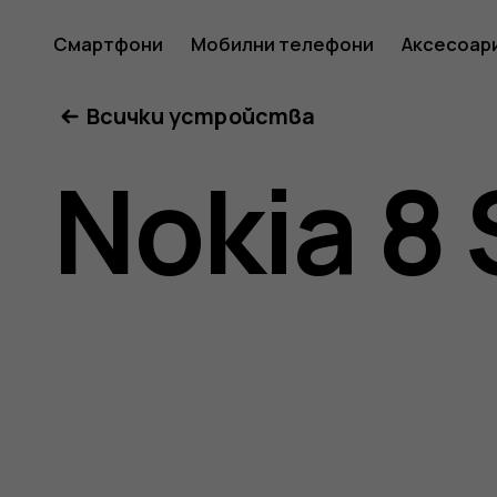
Ръковод
Смартфони
Мобилни телефони
Аксесоар
Всички устройства
на
Nokia 8 
потреб
за