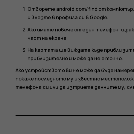
Отворете android.com/find от компютър
и влезте в профила си в Google.
Ако имате повече от един телефон, щра
част на екрана.
На картата ще виждате къде приблизит
приблизително и може да не е точно.
Ако устройството ви не може да бъде намере
покаже последното му известно местоположен
телефона си или да изтриете данните му, с