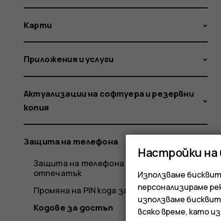
Карти
Приложения и услуги
Актуализации на софтуера и резервни
копия
Защита на телефона
Настройки на
Защита на телефона с пръстов
отпечатък
Използваме бисквитк
персонализираме ре
Промяна на PIN кода за SIM карта
използваме бисквит
Кодове за достъп
всяко време, като и