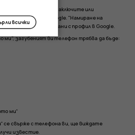
жете да го намерите, заключите или
влезли в профил в Google. "Намиране на
рли всички
е за телефони, свързани с профил в Google.
 ми", загубеният ви телефон трябва да бъде:
ото ми“
 се свърже с телефона ви, ще виждате
лучи известие.