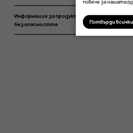
повече за нашата
п
Информация за продукта и
Потвърди всичк
безопасността