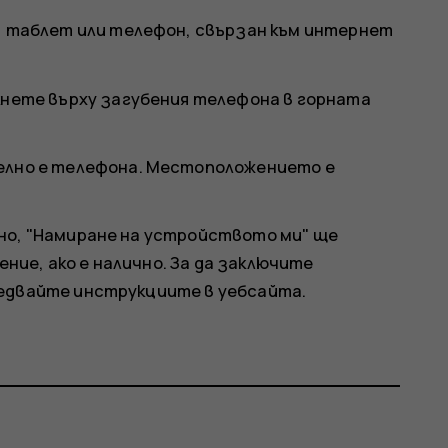
, таблет или телефон, свързан към интернет
кнете върху загубения телефона в горната
елно е телефона. Местоположението е
но, "Намиране на устройството ми" ще
ие, ако е налично. За да заключите
ледвайте инструкциите в уебсайта.