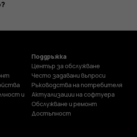
р?
Поддръжка
Център за обслужване
онт
Често задавани въпроси
ойства
Ръководства на потребителя
елност и
Актуализации на софтуера
Обслужване и ремонт
Достъпност