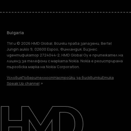
Bulgaria
TM и © 2026 HMD Global. Всички права запазени. Bertel
Jungin aukio 9, 02600 Espoo, Финландия. Бизнес
идентификатор 2724044-2. HMD Global Oy е притежател на
лиценз за телефони с марката Nokia. Nokia е регистрирана
търговска марка на Nokia Corporation.
Условия
Поверителност
Настройки за бисквитки
Етика
Speak Up channel
Информация
Ремонт, повторна употреба, рециклиране
Поддръжка