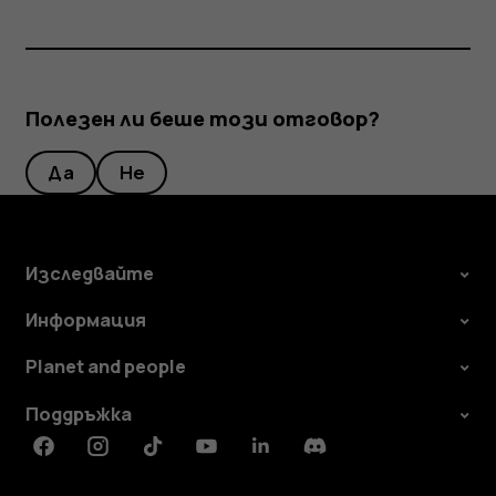
Полезен ли беше този отговор?
Да
Не
Изследвайте
Информация
Planet and people
Поддръжка
Facebook
Instagram
Tiktok
Youtube
Linkedin
Discord