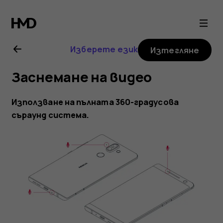
Ръководство
на
Изберете език
Изтегляне
потребителя
Заснемане на видео
за
Използване на пълната 360-градусова
Nokia
съраунд система.
8
Sirocco