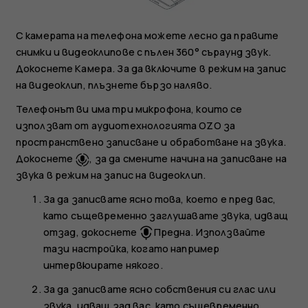
С камерата на телефона можете лесно да правите
снимки и видеоклипове с пълен 360° съраунд звук.
Докоснете
Камера
. За да включите в режим на запис
на видеоклип, плъзнете бързо наляво.
Телефонът ви има три микрофона, които се
използват от аудиотехнологията OZO за
пространствено записване и обработване на звука.
Докоснете
, за да смените начина на записване на
звука в режим на запис на видеоклип.
За да записвате ясно това, което е пред вас,
като същевременно заглушавате звука, идващ
отзад, докоснете
Предна
. Използвайте
тази настройка, когато например
интервюирате някого.
За да записвате ясно собствения си глас или
звука, идващ зад вас, като същевременно