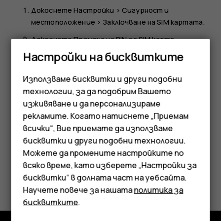
Докоснете
Настройки
>
Сигурност и
местоположение
>
Заключване на SIM картата
.
Докоснете
Промяна на PIN за SIM карта
.
Настройки на бисквитките
Съвет:
Ако не искате да защитите SIM
картата си с PIN код, в
Настройване за
Използваме бисквитки и други подобни
заключване на SIM картата
задайте
Заключване
технологии, за да подобрим Вашето
на SIM картата
на
Изкл.
и въведете текущия си
изживяване и да персонализираме
PIN код.
рекламите. Когато натиснете „Приемам
всички“, Вие приемате да използваме
Смартфони
бисквитки и други подобни технологии.
Мобилни телефони
Можете да промените настройките по
всяко време, като изберете „Настройки за
Аксесоари
Полезен ли беше този отговор?
бисквитки“ в долната част на уебсайта.
Научете повече за нашата
политика за
Таблети
Да
Не
бисквитките
.