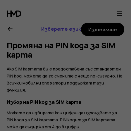
Ръководство
на
Изберете език
Изтегляне
потребителя
Промяна на PIN кода за SIM
за
карта
Nokia
Ако SIM картата ви е предоставена със стандартен
PIN код, можете да го смените с нещо по-сигурно. Не
8
всички мобилни оператори поддържат тази
функция.
Sirocco
Избор на PIN код за SIM карта
Можете да избирате кои цифри да използвате за
PIN кода за SIM картата. PIN кодът за SIM картата
може да съдържа от 4 до 8 цифри.