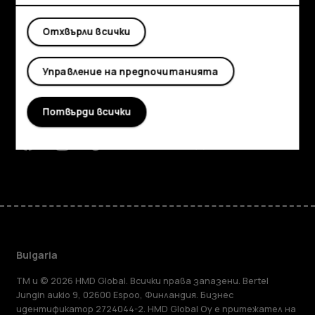
Отхвърли всички
Изследвайте
Информация
Управление на предпочитанията
Planet and people
Потвърди всички
Поддръжка
Facebook
Instagram
Tiktok
Youtube
Linkedin
Discord
Bulgaria
TM и © 2026 HMD Global. Всички права запазени. Bertel
Jungin aukio 9, 02600 Espoo, Финландия. Бизнес
идентификатор 2724044-2. HMD Global Oy е притежател на