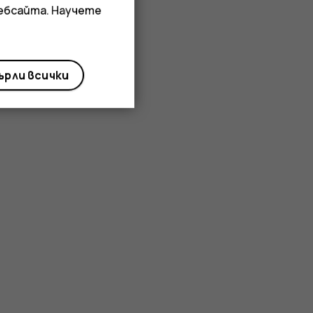
уебсайта. Научете
рли всички