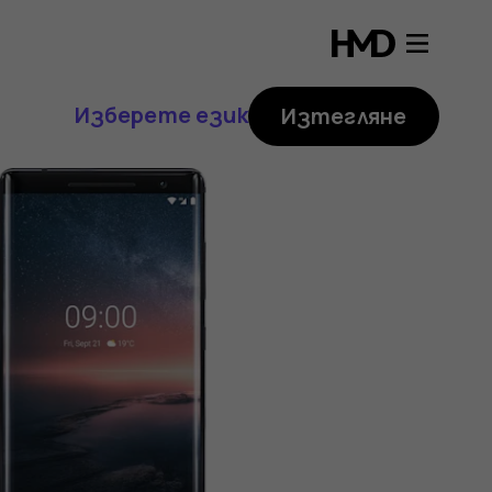
Изберете език
Изтегляне