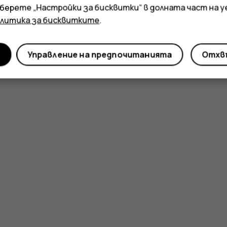
зберете „Настройки за бисквитки“ в долната част на 
олитика за бисквитките
.
и
Управление на предпочитанията
Отхвъ