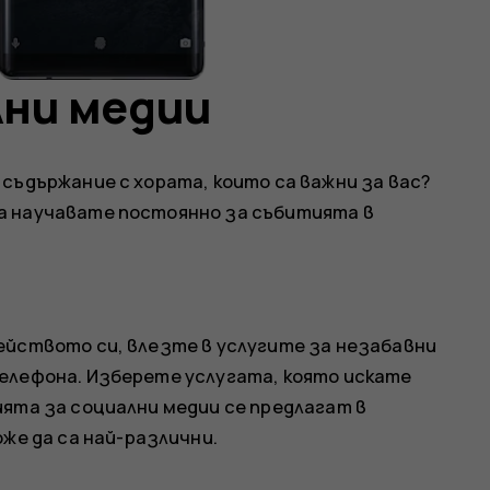
лни медии
съдържание с хората, които са важни за вас?
а научавате постоянно за събитията в
ейството си, влезте в услугите за незабавни
елефона. Изберете услугата, която искате
ията за социални медии се предлагат в
оже да са най-различни.