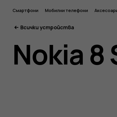
Ръковод
Смартфони
Мобилни телефони
Аксесоар
Всички устройства
на
Nokia 8 
потреб
за