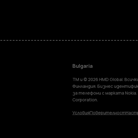
Смартфон
Мобилни т
Bulgaria
TM и © 2026 HMD Global. Всички
Аксесоари
Финландия. Бизнес идентифик
за телефони с марката Nokia.
Corporation.
Таблети
Условия
Поверителност
Настр