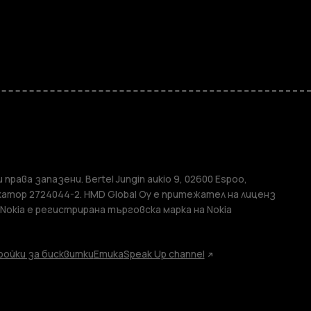
и
елефони
 права запазени. Bertel Jungin aukio 9, 02600 Espoo,
атор 2724044-2. HMD Global Oy е притежател на лиценз
 Nokia е регистрирана търговска марка на Nokia
ойки за бисквитки
Етика
Speak Up channel