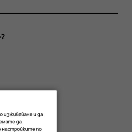
р?
о изживяване и да
иемате да
е настройките по