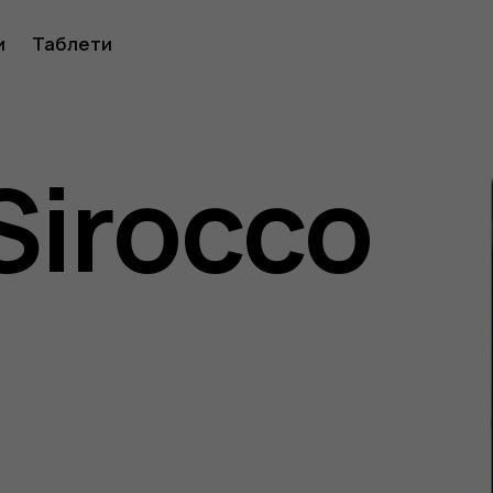
ство
и
Таблети
Sirocco
ителя