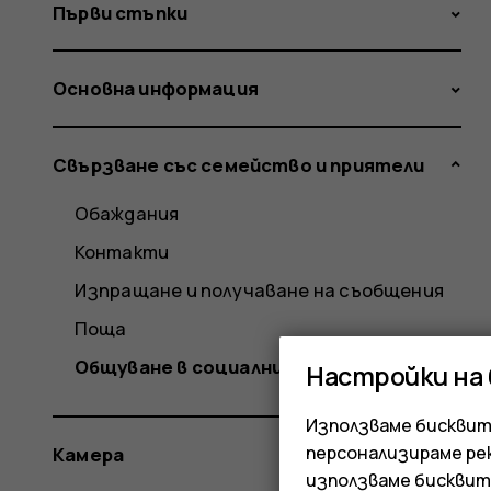
Първи стъпки
Основна информация
Свързване със семейство и приятели
Обаждания
Контакти
Изпращане и получаване на съобщения
Поща
Общуване в социални медии
Настройки на
Използваме бисквитк
персонализираме ре
Камера
използваме бисквит