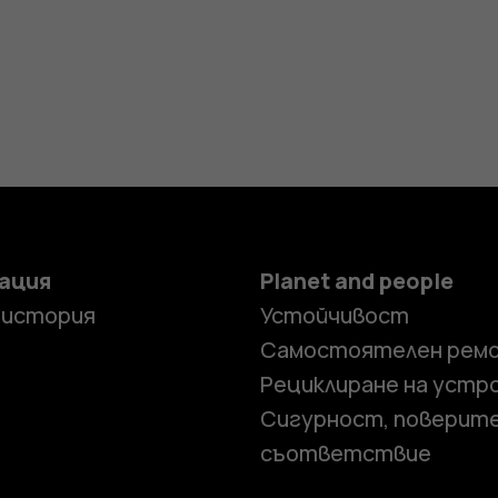
ация
Planet and people
 история
Устойчивост
Самостоятелен рем
Рециклиране на устр
Сигурност, поверит
съответствие