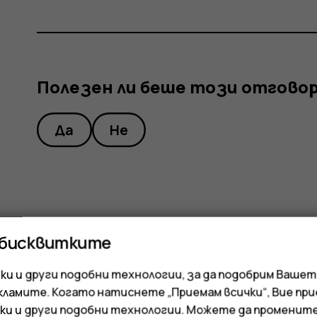
Полезен ли беше този отгово
Да
Не
 бисквитките
и и други подобни технологии, за да подобрим Вашет
кламите. Когато натиснете „Приемам всички“, Вие пр
ки и други подобни технологии. Можете да променит