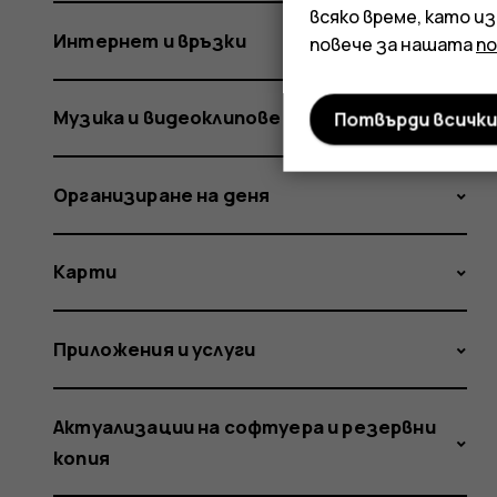
всяко време, като и
Интернет и връзки
повече за нашата
п
Музика и видеоклипове
Потвърди всичк
Организиране на деня
Карти
Приложения и услуги
Актуализации на софтуера и резервни
копия